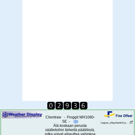
Clientraw - Froggit WH1080-
SE -
Laajuus, yhteyshenkilö ja . . .
Älä koskaan perusta
säätietoihin tärkeitä päätöksiä,
jotka voivat aiheuttaa vahinkoa