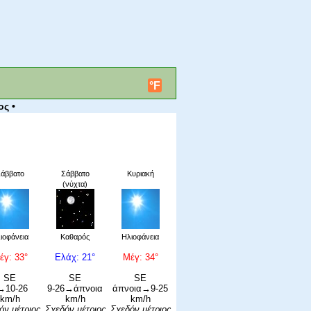
°F
ος •