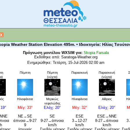
X
kopia Weather Station Elevation 495m. • Ιδιοκτησία: Ηλίας Τσούτσ