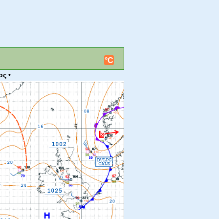
°C
ος •