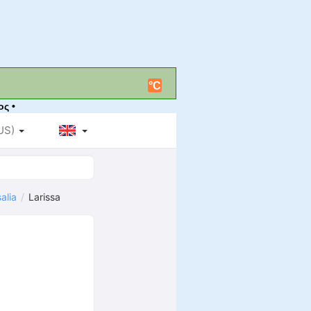
°C
ος •