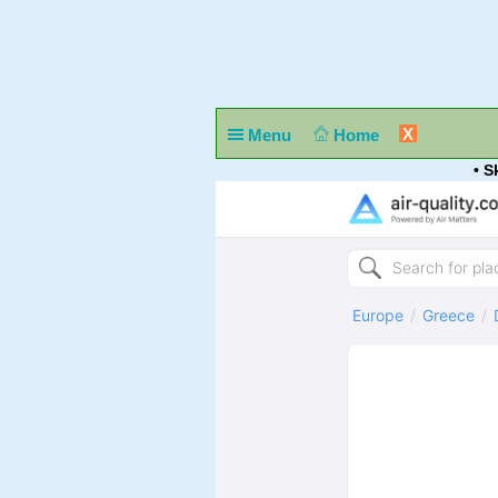
X
Menu
Home
• S