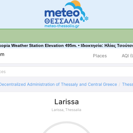
kopia Weather Station Elevation 495m. • Ιδιοκτησία: Ηλίας Τσούτσ