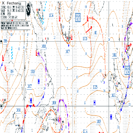
X
Fechar