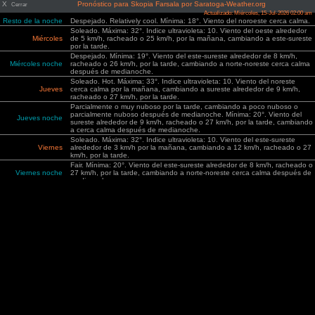
X
Pronóstico para Skopia Farsala por Saratoga-Weather.org
Cerrar
Actualizado: Miércoles, 15-Jul-2026 02:00 am
Resto de la noche
Despejado. Relatively cool. Mínima: 18°. Viento del noroeste cerca calma.
Soleado. Máxima: 32°. Indice ultravioleta: 10. Viento del oeste alrededor
Miércoles
de 5 km/h, racheado o 25 km/h, por la mañana, cambiando a este-sureste
por la tarde.
Despejado. Mínima: 19°. Viento del este-sureste alrededor de 8 km/h,
Miércoles noche
racheado o 26 km/h, por la tarde, cambiando a norte-noreste cerca calma
después de medianoche.
Soleado. Hot. Máxima: 33°. Indice ultravioleta: 10. Viento del noreste
Jueves
cerca calma por la mañana, cambiando a sureste alrededor de 9 km/h,
racheado o 27 km/h, por la tarde.
Parcialmente o muy nuboso por la tarde, cambiando a poco nuboso o
parcialmente nuboso después de medianoche. Mínima: 20°. Viento del
Jueves noche
sureste alrededor de 9 km/h, racheado o 27 km/h, por la tarde, cambiando
a cerca calma después de medianoche.
Soleado. Máxima: 32°. Indice ultravioleta: 10. Viento del este-sureste
Viernes
alrededor de 3 km/h por la mañana, cambiando a 12 km/h, racheado o 27
km/h, por la tarde.
Fair. Mínima: 20°. Viento del este-sureste alrededor de 8 km/h, racheado o
Viernes noche
27 km/h, por la tarde, cambiando a norte-noreste cerca calma después de
medianoche.
Soleado. Hot. Máxima: 33°. Indice ultravioleta: 10. Viento del sureste
Sábado
alrededor de 3 km/h por la mañana, cambiando a 10 km/h, racheado o 26
km/h, por la tarde.
Despejado. Mínima: 21°. Viento del sureste alrededor de 9 km/h, racheado
Sábado noche
o 26 km/h, por la tarde, cambiando a cerca calma después de
medianoche.
Soleado. Hot. Máxima: 34°. Indice ultravioleta: 10. Viento del sureste cerca
Domingo
calma por la mañana, cambiando a 9 km/h, racheado o 25 km/h, por la
tarde.