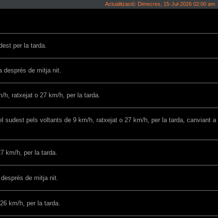
Actualització: Dimecres, 15-Jul-2026 02:00 am
dest per la tarda.
 després de mitja nit.
/h, ratxejat o 27 km/h, per la tarda.
l sudest pels voltants de 9 km/h, ratxejat o 27 km/h, per la tarda, canviant a
7 km/h, per la tarda.
 després de mitja nit.
26 km/h, per la tarda.