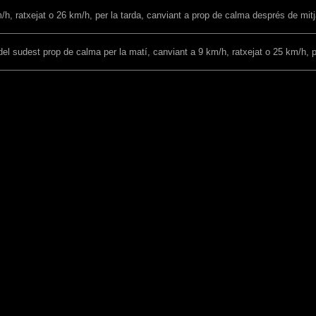
h, ratxejat o 26 km/h, per la tarda, canviant a prop de calma després de mitja
 del sudest prop de calma per la matí, canviant a 9 km/h, ratxejat o 25 km/h, p