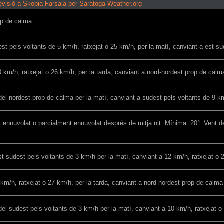
evisió a Skopia Farsala per Saratoga-Weather.org
op de calma.
est pels voltants de 5 km/h, ratxejat o 25 km/h, per la matí, canviant a est-su
 km/h, ratxejat o 26 km/h, per la tarda, canviant a nord-nordest prop de calma
 del nordest prop de calma per la matí, canviant a sudest pels voltants de 9 km
 ennuvolat o parcialment ennuvolat després de mitja nit. Mínima: 20°. Vent de
st-sudest pels voltants de 3 km/h per la matí, canviant a 12 km/h, ratxejat o 2
 km/h, ratxejat o 27 km/h, per la tarda, canviant a nord-nordest prop de calma
del sudest pels voltants de 3 km/h per la matí, canviant a 10 km/h, ratxejat o 