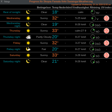
X
Prognos för Skopia Farsala förbi Saratoga-Weather.org
Stänga
Uppdaterad: Wednesday, 15-Jul-2026 02:00 am
Betingelser
Temp
Nederbörd
Vindhastighet
Riktning
UV-index
18
°
Rest of tonight
Clear
-
calm
-
NV
32
°
10
Wednesday
Sunny
-
5-25 km/t
V
Wednesday
19
°
Clear
-
8-26 km/t
-
ÖSÖ
night
33
°
10
Thursday
Sunny
-
calm-27 9
NÖ
20
°
Thursday night
Partly Cloudy
-
9-27 km/t
-
SÖ
32
°
10
Friday
Sunny
-
3-27 km/t
ÖSÖ
20
°
Friday night
Fair
-
8-27 km/t
-
ÖSÖ
33
°
10
Saturday
Sunny
-
3-26 km/t
SÖ
21
°
Saturday night
Clear
-
9-26 km/t
-
SÖ
34
°
10
Sunday
Sunny
-
calm-25 km/t
SÖ