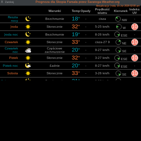
X
Prognoza dla Skopia Farsala przez Saratoga-Weather.org
Zamknij
Aktualizacja: ¦roda, 15-Jul-2026 02:00 am
Prędkość
Indeks
Warunki
Temp
Opady
Kierunek
wiatru
UV
Reszta
18
°
Bezchmurnie
-
cisza
-
NW
nocy
32
°
10
¦roda
Słonecznie
-
5-25 km/h
W
19
°
¦roda noc
Bezchmurnie
-
8-26 km/h
-
ESE
33
°
10
Czwartek
Słonecznie
-
cisza-27 9
NE
Czwartek
Częściowe
20
°
-
9-27 km/h
-
SE
noc
zachmurzenie
32
°
10
Pi±tek
Słonecznie
-
3-27 km/h
ESE
20
°
Pi±tek noc
£adnie
-
8-27 km/h
-
ESE
33
°
10
Sobota
Słonecznie
-
3-26 km/h
SE
21
°
Sobota noc
Bezchmurnie
-
9-26 km/h
-
SE
34
°
10
Niedziela
Słonecznie
-
cisza-25 km/h
SE