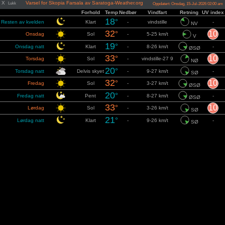
X
Varsel for Skopia Farsala av Saratoga-Weather.org
Lukk
Oppdatert: Onsdag, 15-Jul-2026 02:00 am
Forhold
Temp
Nedbør
Vindfart
Retning
UV index
18
°
Resten av kvelden
Klart
-
vindstille
-
NV
32
°
10
Onsdag
Sol
-
5-25 km/t
V
19
°
Onsdag natt
Klart
-
8-26 km/t
-
ØSØ
33
°
10
Torsdag
Sol
-
vindstille-27 9
NØ
20
°
Torsdag natt
Delvis skyet
-
9-27 km/t
-
SØ
32
°
10
Fredag
Sol
-
3-27 km/t
ØSØ
20
°
Fredag natt
Pent
-
8-27 km/t
-
ØSØ
33
°
10
Lørdag
Sol
-
3-26 km/t
SØ
21
°
Lørdag natt
Klart
-
9-26 km/t
-
SØ
34
°
10
Søndag
Sol
-
vindstille-25 km/t
SØ