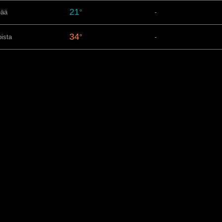
21
°
eää
-
34
°
oista
-