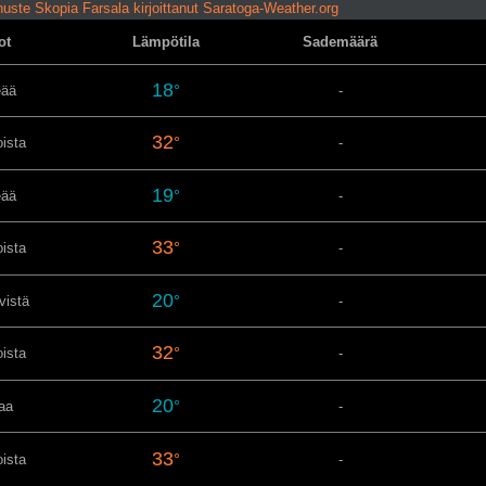
uste Skopia Farsala kirjoittanut Saratoga-Weather.org
ot
Lämpötila
Sademäärä
18
°
eää
-
32
°
oista
-
19
°
eää
-
33
°
oista
-
20
°
vistä
-
32
°
oista
-
20
°
aa
-
33
°
oista
-