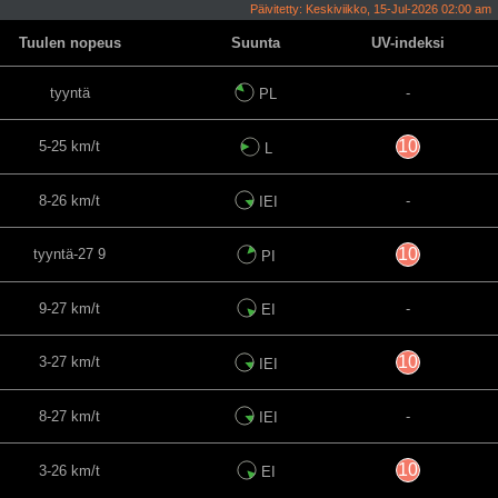
Päivitetty: Keskiviikko, 15-Jul-2026 02:00 am
Tuulen nopeus
Suunta
UV-indeksi
tyyntä
-
PL
10
5-25 km/t
L
8-26 km/t
-
IEI
10
tyyntä-27 9
PI
9-27 km/t
-
EI
10
3-27 km/t
IEI
8-27 km/t
-
IEI
10
3-26 km/t
EI