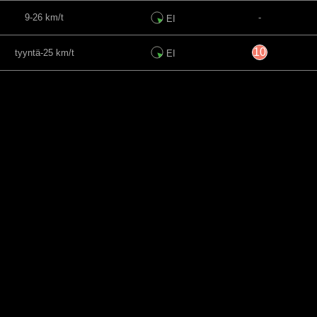
9-26 km/t
-
EI
10
tyyntä-25 km/t
EI