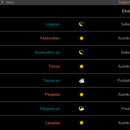
X
Sääenn
Kiinni
Ehd
Loppuyö
Selk
Keskiviikko
Aurink
Keskiviikko yö
Selk
Torstai
Aurink
Torstai yö
Puolipil
Perjantai
Aurink
Perjantai yö
Pout
Lauantai
Aurink