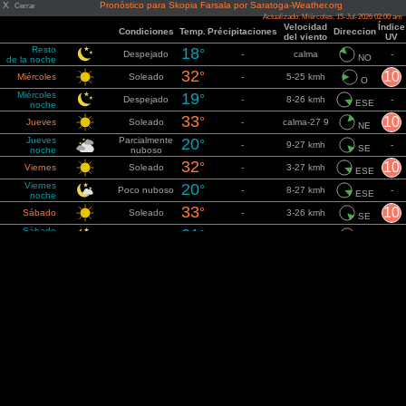
X
Pronóstico para Skopia Farsala por Saratoga-Weather.org
Cerrar
Actualizado: Miércoles, 15-Jul-2026 02:00 am
Velocidad
Índice
Condiciones
Temp.
Précipitaciones
Direccion
del viento
UV
Resto
18
°
Despejado
-
calma
-
NO
de la noche
32
°
10
Miércoles
Soleado
-
5-25 kmh
O
Miércoles
19
°
Despejado
-
8-26 kmh
-
ESE
noche
33
°
10
Jueves
Soleado
-
calma-27 9
NE
Jueves
Parcialmente
20
°
-
9-27 kmh
-
SE
noche
nuboso
32
°
10
Viernes
Soleado
-
3-27 kmh
ESE
Viernes
20
°
Poco nuboso
-
8-27 kmh
-
ESE
noche
33
°
10
Sábado
Soleado
-
3-26 kmh
SE
Sábado
21
°
Despejado
-
9-26 kmh
-
SE
noche
34
calma-25
°
10
Domingo
Soleado
-
SE
kmh