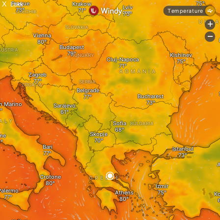
X
Lukk