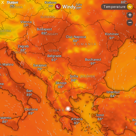
X
Sluiten