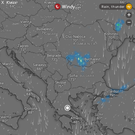
X
Κλείσε