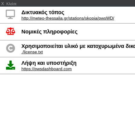
X
Κλείσε
Δικτυακός τόπος
http://meteo-thessalia.gr/stations/skopia/pwsWD/
Νομικές πληροφορίες
Χρησιμοποιείται υλικό με κατοχυρωμένα δι
./license.txt
Λήψη και υποστήριξη
https://pwsdashboard.com