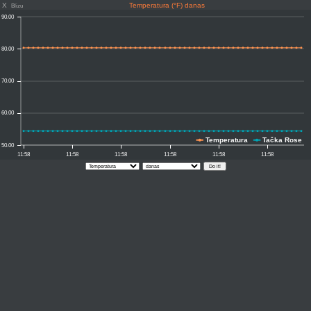
X
Temperatura (°F) danas
Blizu