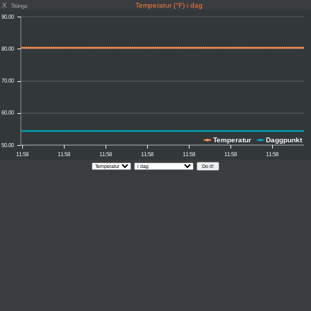
X
Temperatur (°F) i dag
Stänga