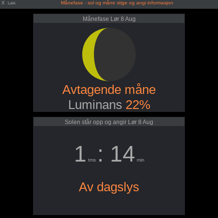
X
Månefase - sol og måne stige og angi informasjon
Lukk
Månefase Lør 8 Aug
Avtagende måne
Luminans
22%
Solen står opp og angir Lør 8 Aug
1
: 14
tms
min
Av dagslys