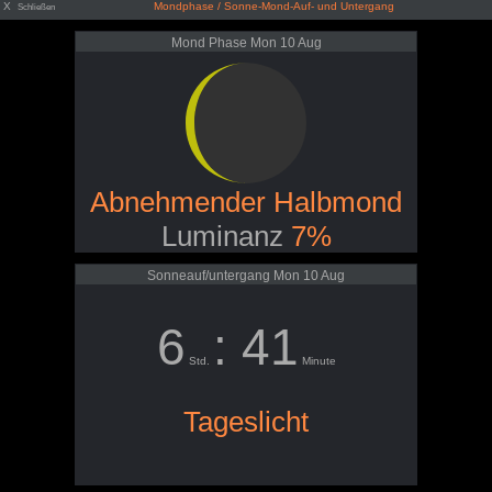
X
Mondphase / Sonne-Mond-Auf- und Untergang
Schließen
Mond Phase Mon 10 Aug
Abnehmender Halbmond
Luminanz
7%
Sonneauf/untergang Mon 10 Aug
6
: 41
Std.
Minute
Tageslicht