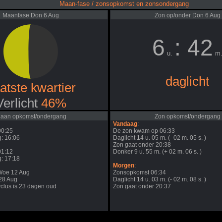
Maan-fase / zonsopkomst en zonsondergang
Maanfase Don 6 Aug
Zon op/onder Don 6 Aug
6
: 42
u.
m
daglicht
atste kwartier
Verlicht
46%
aan opkomst/ondergang
Zon opkomst/ondergang
Vandaag
:
00:25
De zon kwam op 06:33
: 16:06
Daglicht 14 u. 05 m. (- 02 m. 05 s. )
Zon gaat onder 20:38
01:12
Donker 9 u. 55 m. (+ 02 m. 06 s. )
: 17:18
Morgen
:
Woe 12 Aug
Zonsopkomst 06:34
j28 Aug
Daglicht 14 u. 03 m. (- 02 m. 08 s. )
clus is 23 dagen oud
Zon gaat onder 20:37