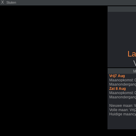
X
Sluiten
La
M
Vrij7 Aug
Maanopkomst: 
Maanondergang
Zat 8 Aug
Maanopkomst: 
Maanondergang
Nieuwe maan: 
Volle maan: Vri
Huidige maancy