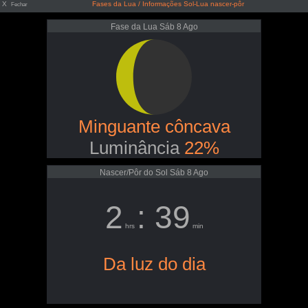
X
Fases da Lua / Informações Sol-Lua nascer-pôr
Fechar
Fase da Lua Sáb 8 Ago
Minguante côncava
Luminância
22%
Nascer/Pôr do Sol Sáb 8 Ago
2
: 39
hrs
min
Da luz do dia