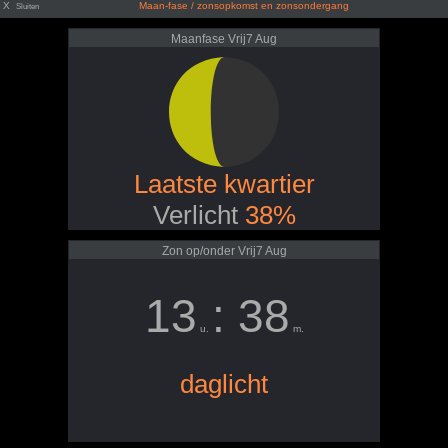
X
Maan-fase / zonsopkomst en zonsondergang
Sluiten
Maanfase Vrij7 Aug
Laatste kwartier
Verlicht
38%
Zon op/onder Vrij7 Aug
13
: 38
u.
m.
daglicht