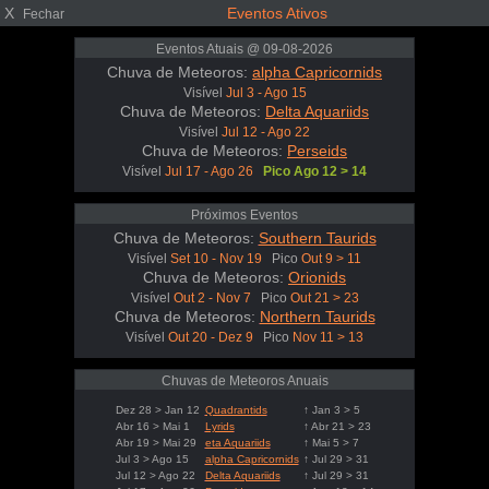
X
Eventos Ativos
Fechar
Eventos Atuais @ 09-08-2026
Chuva de Meteoros:
alpha Capricornids
Visível
Jul 3 - Ago 15
Chuva de Meteoros:
Delta Aquariids
Visível
Jul 12 - Ago 22
Chuva de Meteoros:
Perseids
Visível
Jul 17 - Ago 26
Pico Ago 12 > 14
Próximos Eventos
Chuva de Meteoros:
Southern Taurids
Visível
Set 10 - Nov 19
Pico
Out 9 > 11
Chuva de Meteoros:
Orionids
Visível
Out 2 - Nov 7
Pico
Out 21 > 23
Chuva de Meteoros:
Northern Taurids
Visível
Out 20 - Dez 9
Pico
Nov 11 > 13
Chuvas de Meteoros Anuais
Dez 28 > Jan 12
Quadrantids
↑ Jan 3 > 5
Abr 16 > Mai 1
Lyrids
↑ Abr 21 > 23
Abr 19 > Mai 29
eta Aquariids
↑ Mai 5 > 7
Jul 3 > Ago 15
alpha Capricornids
↑ Jul 29 > 31
Jul 12 > Ago 22
Delta Aquariids
↑ Jul 29 > 31