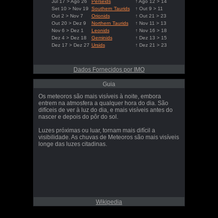
Jul 17 > Ago 26
Perseids
↑ Ago 12 > 14
Set 10 > Nov 19
Southern Taurids
↑ Out 9 > 11
Out 2 > Nov 7
Orionids
↑ Out 21 > 23
Out 20 > Dez 9
Northern Taurids
↑ Nov 11 > 13
Nov 6 > Dez 1
Leonids
↑ Nov 16 > 18
Dez 4 > Dez 18
Geminids
↑ Dez 13 > 15
Dez 17 > Dez 27
Ursids
↑ Dez 21 > 23
Dados Fornecidos por IMO
Guia
Os meteoros são mais visíveis à noite, embora
entrem na atmosfera a qualquer hora do dia. São
difíceis de ver à luz do dia, e mais visíveis antes do
nascer e depois do pôr do sol.
Luzes próximas ou luar, tornam mais difícil a
visibilidade. As chuvas de Meteoros são mais visíveis
longe das luzes citadinas.
Wikipedia