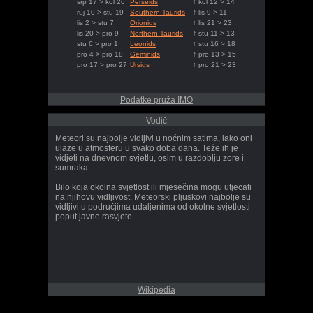
srp 17 > kol 26
Perseids
↑ kol 12 > 14
ruj 10 > stu 19
Southern Taurids
↑ lis 9 > 11
lis 2 > stu 7
Orionids
↑ lis 21 > 23
lis 20 > pro 9
Northern Taurids
↑ stu 11 > 13
stu 6 > pro 1
Leonids
↑ stu 16 > 18
pro 4 > pro 18
Geminids
↑ pro 13 > 15
pro 17 > pro 27
Ursids
↑ pro 21 > 23
Podatke pruža IMO
Vodič
Meteori su najbolje vidljivi u noćnim satima, iako oni
ulaze u atmosferu u svako doba dana. Teže ih je
vidjeti na dnevnom svjetlu, osim u razdoblju zore i
sumraka.
Bilo koja okolna svjetlost ili mjesečina mogu utjecati
na njihovu vidljivost. Meteorski pljuskovi najbolje su
vidljivi u područjima udaljenima od okolne svjetlosti
poput javne rasvjete.
Wikipedia