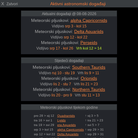
X
Aktivni astronomski događaji
Zatvori
Aktualni događaji @ 08-08-2026
Meteorski pljuskovi:
alpha Capricornids
Vidljivo
srp 3 - kol 15
Meteorski pljuskovi:
Delta Aquariids
Vidljivo
srp 12 - kol 22
Meteorski pljuskovi:
Perseids
Vidljivo
srp 17 - kol 26
Vrh kol 12 > 14
Sljedeći događaji
Meteorski pljuskovi:
Southern Taurids
Vidljivo
ruj 10 - stu 19
Vrh
lis 9 > 11
Meteorski pljuskovi:
Orionids
Vidljivo
lis 2 - stu 7
Vrh
lis 21 > 23
Meteorski pljuskovi:
Northern Taurids
Vidljivo
lis 20 - pro 9
Vrh
stu 11 > 13
Meteorski pljuskovi tijekom godine
pro 28 > sij 12
Quadrantids
↑ sij 3 > 5
tra 16 > svi 1
Lyrids
↑ tra 21 > 23
tra 19 > svi 29
eta Aquariids
↑ svi 5 > 7
srp 3 > kol 15
alpha Capricornids
↑ srp 29 > 31
srp 12 > kol 22
Delta Aquariids
↑ srp 29 > 31