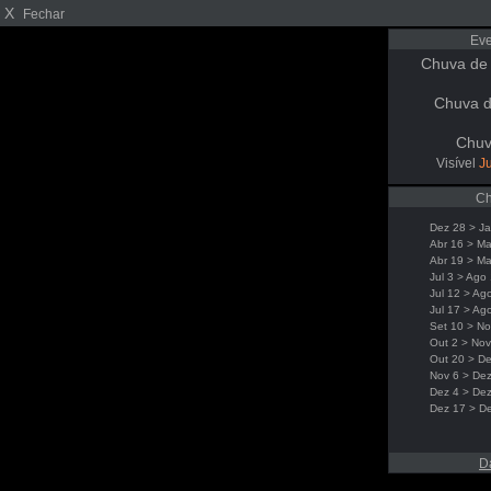
X
Fechar
Eve
Chuva de
Chuva d
Chuv
Visível
Ju
Ch
Dez 28 > Ja
Abr 16 > Ma
Abr 19 > Ma
Jul 3 > Ago
Jul 12 > Ag
Jul 17 > Ag
Set 10 > No
Out 2 > Nov
Out 20 > De
Nov 6 > Dez
Dez 4 > De
Dez 17 > D
D