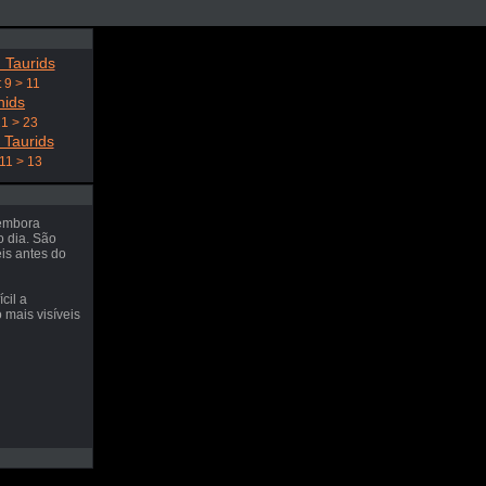
 Taurids
 9 > 11
nids
21 > 23
 Taurids
11 > 13
 embora
o dia. São
eis antes do
cil a
 mais visíveis