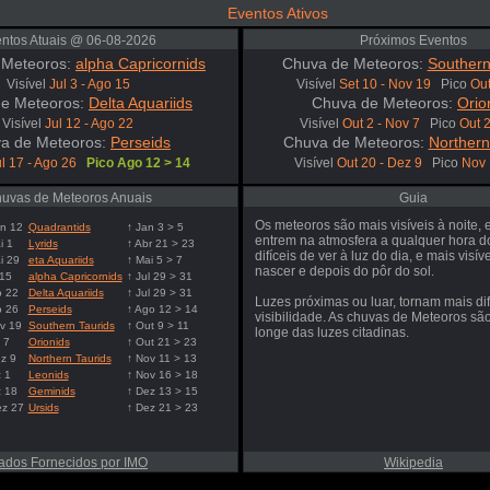
Eventos Ativos
ntos Atuais @ 06-08-2026
Próximos Eventos
 Meteoros:
alpha Capricornids
Chuva de Meteoros:
Southern
Visível
Jul 3 - Ago 15
Visível
Set 10 - Nov 19
Pico
Out
e Meteoros:
Delta Aquariids
Chuva de Meteoros:
Orio
Visível
Jul 12 - Ago 22
Visível
Out 2 - Nov 7
Pico
Out 
a de Meteoros:
Perseids
Chuva de Meteoros:
Northern
l 17 - Ago 26
Pico Ago 12 > 14
Visível
Out 20 - Dez 9
Pico
Nov 
uvas de Meteoros Anuais
Guia
Os meteoros são mais visíveis à noite,
n 12
Quadrantids
↑ Jan 3 > 5
entrem na atmosfera a qualquer hora d
i 1
Lyrids
↑ Abr 21 > 23
difíceis de ver à luz do dia, e mais visív
i 29
eta Aquariids
↑ Mai 5 > 7
nascer e depois do pôr do sol.
 15
alpha Capricornids
↑ Jul 29 > 31
o 22
Delta Aquariids
↑ Jul 29 > 31
Luzes próximas ou luar, tornam mais difí
o 26
Perseids
↑ Ago 12 > 14
visibilidade. As chuvas de Meteoros são
v 19
Southern Taurids
↑ Out 9 > 11
longe das luzes citadinas.
 7
Orionids
↑ Out 21 > 23
z 9
Northern Taurids
↑ Nov 11 > 13
 1
Leonids
↑ Nov 16 > 18
z 18
Geminids
↑ Dez 13 > 15
ez 27
Ursids
↑ Dez 21 > 23
ados Fornecidos por IMO
Wikipedia