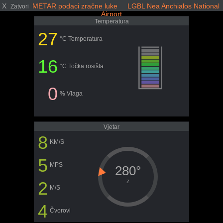
X
METAR podaci zračne luke LGBL Nea Anchialos National
Zatvori
Airport
Temperatura
27
°C Temperatura
16
°C Točka rosišta
0
% Vlaga
Vjetar
8
KM/S
5
MPS
280°
2
Z
M/S
4
Čvorovi