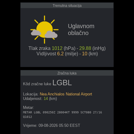
Trenutna situacija
Uglavnom
oblačno
Tlak zraka
1012
(hPa) -
29.88
(inHg)
Vidljivost
6.2
(milje) -
10
(km)
Zračna luka
LGBL
Kôd zračne luke
Lokacija:
Nea Anchialos National Airport
Udaljenost:
14
(km)
Metar:
METAR LGBL 090250Z 28004KT 9999 SCT080 27/16
Q1012
Vrijeme: 09-08-2026 05:50 EEST