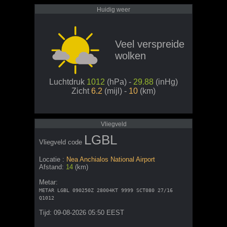
Huidig weer
Veel verspreide
wolken
Luchtdruk
1012
(hPa) -
29.88
(inHg)
Zicht
6.2
(mijl) -
10
(km)
Vliegveld
LGBL
Vliegveld code
Locatie :
Nea Anchialos National Airport
Afstand:
14
(km)
Metar:
METAR LGBL 090250Z 28004KT 9999 SCT080 27/16
Q1012
Tijd: 09-08-2026 05:50 EEST