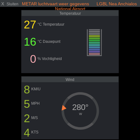
X
METAR luchtvaart weer gegevens LGBL Nea Anchialos
Sluiten
National Airport
Temperatuur
27
°C Temperatuur
16
°C Dauwpunt
0
% Vochtigheid
Wind
8
KM/U
5
MPH
280°
2
W
M/S
4
KTS