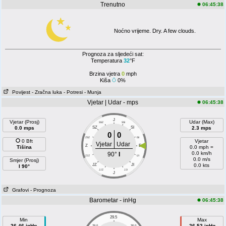
Trenutno
06:45:38
Noćno vrijeme. Dry. A few clouds.
Prognoza za sljedeći sat:
Temperatura
32
°F
Brzina vjetra
0
mph
Kiša
0%
Povijest
- Zračna luka
- Potresi
- Munja
Vjetar | Udar - mps
06:45:38
J
Vjetar (Prosj)
Udar (Max)
SSZ
SSI
0.0 mps
SZ
SI
2.3 mps
0
0
ZSZ
ISI
0 Bft
Vjetar
Vjetar
Udar
Z
E
Tišina
0.0 mph =
0.0 km/h
90°
I
ZJZ
IJI
0.0 m/s
Smjer (Prosj)
JZ
JI
0.0 kts
I 90°
JJZ
JJI
J
Grafovi
- Prognoza
Barometar - inHg
06:45:38
29.5
Min
Max
26.46 inHg
26.52 inHg
29.0
30.0