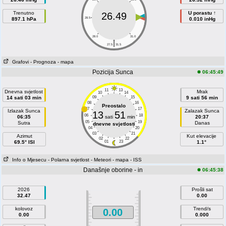
Trenutno
U porastu ↑
26.49
897.1 hPa
28.5
30.5
0.010 inHg
28.0
31.0
|
27.5
31.5
Grafovi
- Prognoza
- mapa
Pozicija Sunca
06:45:49
11
13
Dnevna svjetlost
Mrak
10
14
14 sati 03 min
09
15
9 sati 56 min
08
16
Preostalo
07
17
Izlazak Sunca
Zalazak Sunca
13
51
06
18
06:35
sati
min
20:37
05
19
Sutra
Danas
dnevne svjetlosti
04
20
03
21
Azimut
Kut elevacije
02
22
69.5° ISI
01
23
1.1°
Info o Mjesecu
- Polarna svjetlost
- Meteori
- mapa
- ISS
Današnje oborine - in
06:45:38
2026
Prošli sat
32.47
0.00
kolovoz
Trend/s
0.00
0.00
0.000