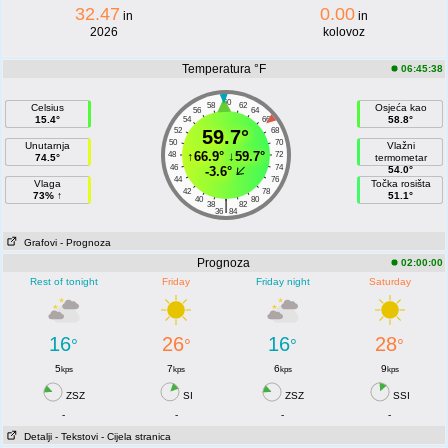
32.47
0.00
in
in
2026
kolovoz
Temperatura °F
06:45:38
60
58
62
Celsius
Osjeća kao
56
64
15.4°
58.8°
54
66
52
59.7°
68
50
70
Unutarnja
Vlažni
↑
66.9°
↓
59.7°
48
72
74.5°
termometar
46
74
-3.6°
54.0°
44
76
Vlaga
Točka rosišta
42
78
73% ↑
51.1°
40
80
|
38
82
36
84
Grafovi
- Prognoza
Prognoza
02:00:00
Rest of tonight
Friday
Friday night
Saturday
16
26
16
28
°
°
°
°
5
7
6
9
kps
kps
kps
kps
ZSZ
SI
ZSZ
SSI
-
-
-
-
Detalji
- Tekstovi
- Cijela stranica