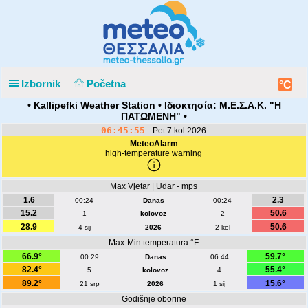
Izbornik
Početna
°C
• Kallipefki Weather Station • Ιδιοκτησία: Μ.Ε.Σ.Α.Κ. "Η
ΠΑΤΩΜΕΝΗ" •
06:45:55
Pet 7 kol 2026
MeteoAlarm
high-temperature warning
Max Vjetar | Udar - mps
1.6
2.3
00:24
Danas
00:24
15.2
50.6
1
kolovoz
2
28.9
50.6
4 sij
2026
2 kol
Max-Min temperatura °F
66.9°
59.7°
00:29
Danas
06:44
82.4°
55.4°
5
kolovoz
4
89.2°
15.6°
21 srp
2026
1 sij
Godišnje oborine