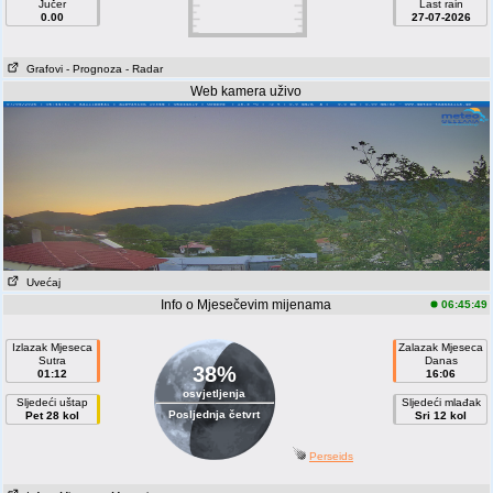
Jučer
Last rain
0.00
27-07-2026
Grafovi
- Prognoza
- Radar
Web kamera uživo
Uvećaj
Info o Mjesečevim mijenama
06:45:49
Izlazak Mjeseca
Zalazak Mjeseca
Sutra
Danas
38%
01:12
16:06
osvjetljenja
Sljedeći uštap
Sljedeći mlađak
Posljednja četvrt
Pet 28 kol
Sri 12 kol
Perseids