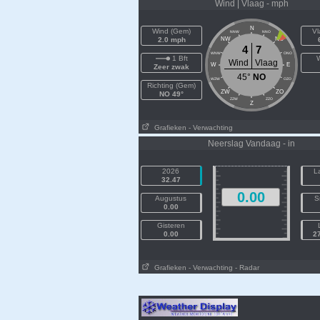
Wind | Vlaag - mph
N
Wind (Gem)
Vl
NNW
NNO
2.0 mph
NW
NO
4
7
WNW
ONO
1 Bft
W
Wind
Vlaag
W
E
Zeer zwak
45°
NO
WZW
OZO
Richting (Gem)
ZW
ZO
NO 49°
ZZW
ZZO
Z
Grafieken
- Verwachting
Neerslag Vandaag - in
2026
L
32.47
0.00
Augustus
S
0.00
Gisteren
0.00
2
Grafieken
- Verwachting
- Radar