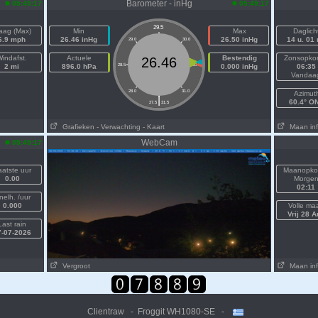
Barometer - inHg
05:49:17
05:49:17
29.5
aag (Max)
Min
Max
Daglich
6.9 mph
26.46 inHg
26.50 inHg
14 u. 01
29.0
30.0
indafst.
Actuele
Bestendig
Zonsopko
26.46
2 mi
896.0 hPa
28.5
30.5
0.000 inHg
06:35
Vandaa
28.0
31.0
Azimut
|
60.4° O
27.5
31.5
Grafieken
- Verwachting
- Kaart
Maan inf
WebCam
05:49:17
aatste uur
Maanopko
0.00
Morge
02:11
nelh. /uur
0.000
Volle ma
Vrij 28 A
Last rain
7-07-2026
Vergroot
Maan inf
Clientraw - Froggit WH1080-SE -