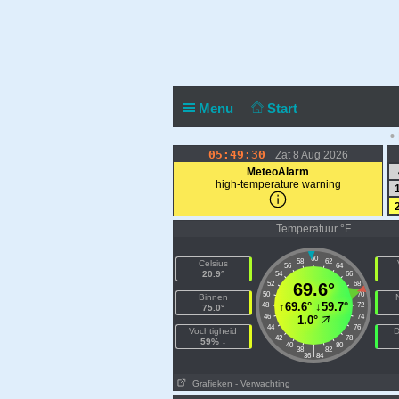
Menu
Start
•
05:49:30
Zat 8 Aug 2026
MeteoAlarm
high-temperature warning
Temperatuur °F
60
58
62
Celsius
56
64
20.9°
54
66
52
69.6°
68
50
70
Binnen
↑
69.6°
↓
59.7°
48
72
75.0°
46
74
1.0°
44
76
Vochtigheid
D
42
78
59% ↓
40
80
|
38
82
36
84
Grafieken
- Verwachting