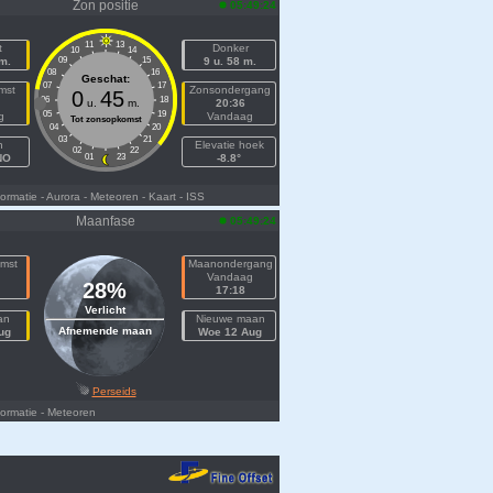
Zon positie
05:49:24
11
13
t
Donker
10
14
 m.
09
15
9 u. 58 m.
08
16
Geschat:
07
17
mst
Zonsondergang
0
45
06
18
u.
m.
20:36
05
19
g
Vandaag
Tot zonsopkomst
04
20
03
21
h
Elevatie hoek
02
22
NO
01
23
-8.8°
ormatie
- Aurora
- Meteoren
- Kaart
- ISS
Maanfase
05:49:24
mst
Maanondergang
n
Vandaag
28%
17:18
Verlicht
an
Nieuwe maan
Afnemende maan
ug
Woe 12 Aug
Perseids
ormatie
- Meteoren