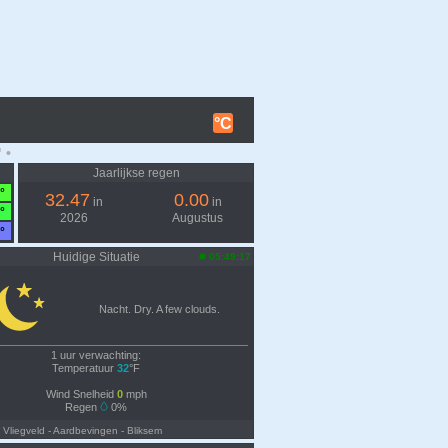
°C
 •
Jaarlijkse regen
°
32.47
0.00
in
in
°
2026
Augustus
°
Huidige Situatie
05:49:17
Nacht. Dry. A few clouds.
1 uur verwachting:
Temperatuur
32
°F
Wind Snelheid
0
mph
Regen
0%
- Vliegveld
- Aardbevingen
- Bliksem