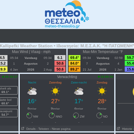
 Kallipefki Weather Station • Ιδιοκτησία: Μ.Ε.Σ.Α.Κ. "Η ΠΑΤΩΜΕΝΗ"
Max Wind | Vlaag - mph
Max-Min Temperatuur °F
4.5
6.1
69.4°
59.7
05:34
Vandaag
05:34
05:34
Vandaag
02:59
15.2
50.6
84.0°
55.4
1
Augustus
2
7
Augustus
4
28.9
50.6
89.2°
15.6
4 Jan
2026
2 Aug
21 Jul
2026
1 Jan
Verwachting
05:49:17
02:00:00
Nacht
Zaterdag
Zater-nacht
Zondag
Voelt als
69.1°
16
27
17
28
Natte bol
°
°
°
°
60.6°
6
9
4
6
km/uur
km/uur
km/uur
km/uur
auwpunt
54.7°
NW
NNO
ZW
NO
-
-
-
-
Details
- Teksten
- Niewe pagina
Historie