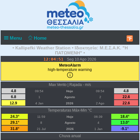
Menu
Home
°F
• Kallipefki Weather Station • Ιδιοκτησία: Μ.Ε.Σ.Α.Κ. "Η
ΠΑΤΩΜΕΝΗ" •
12:04:51
Seg 10 Ago 2026
MeteoAlarm
high-temperature warning
Max Vento | Rajada - m/s
4.8
4.8
09:54
Hoje
09:54
6.8
22.6
1
Agosto
2
12.9
22.6
4 Jan
2026
2 Ago
Temperaturas Máx-Min °C
24.3°
18.4°
11:59
Hoje
06:39
29.1°
13.0°
8
Agosto
4
31.8°
-9.1°
21 Jul
2026
1 Jan
Chuva anual