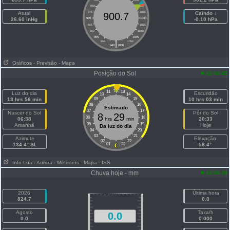
980
1020
Atual
975
1025
Caindo ↓
900.7
26.60 inHg
970
1030
-0.10 hPa
965
1035
960
1040
955
1045
|
950
1050
940
1060
Gráficos
- Previsão
- Mapa
Posição do Sol
12:04:45
11
13
Luz do dia
Escuridão
10
14
13 hrs 56 min
09
15
10 hrs 03 min
08
16
Estimado
07
17
Nascer do Sol
Pôr do Sol
8
29
06
18
06:38
hrs
min
20:33
05
19
Amanhã
Hoje
Da luz do dia
04
20
03
21
Azimute
Elevação
02
22
134.4° SL
01
23
58.4°
Info Lua
- Aurora
- Meteoros
- Mapa
- ISS
Chuva hoje - mm
12:04:28
2026
Última hora
824.7
0.0
Agosto
Taxa/h
0.0
0.0
0.000