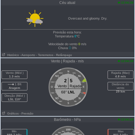
Céu atual
12:04:28
Overcast and gloomy. Dry.
Previsão esta hora:
Temperatura
0
°C
Velocidade do vento
0
m/s
Chuva
0%
Histórico
- Aeroporto
- Terremotos
- Relâmpago
Vento | Rajada - m/s
12:04:28
N
Vento (Méd )
Rajada (Max)
NNO
NNL
1.3 m/s
NO
NL
4.8 m/s
2
5
ONO
LNL
1 Bft
Distância do
Vento
Rajada
O
E
Aragem
vento
29 km
68°
LNL
OSO
LSL
Direção (Méd )
SO
SL
LSL 110°
SSO
SSL
S
Gráficos
- Previsão
Barômetro - hPa
12:04:28
1000
Min
Max
995
1005
990
1010
899.7 hPa
901.2 hPa
985
1015