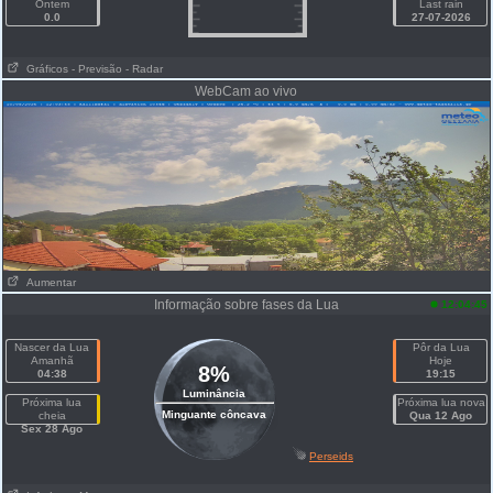
Ontem
Last rain
0.0
27-07-2026
Gráficos
- Previsão
- Radar
WebCam ao vivo
Aumentar
Informação sobre fases da Lua
12:04:45
Nascer da Lua
Pôr da Lua
Amanhã
Hoje
8%
04:38
19:15
Luminância
Próxima lua
Próxima lua nova
Minguante côncava
cheia
Qua 12 Ago
Sex 28 Ago
Perseids