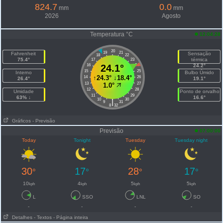
824.7
0.0
mm
mm
2026
Agosto
Temperatura °C
12:04:28
20
19
21
Fahrenheit
Sensação
18
22
75.4°
térmica
17
23
16
24.1°
24
24.2°
15
25
Interno
Bulbo Úmido
↑
24.3°
↓
18.4°
14
26
26.4°
19.1°
13
27
1.0°
12
28
Umidade
Ponto de orvalho
11
29
63% ↓
16.6°
10
30
|
9
31
8
32
Gráficos
- Previsão
Previsão
07:00:00
Today
Tonight
Tuesday
Tuesday night
30
17
28
17
°
°
°
°
10
4
5
5
kph
kph
kph
kph
L
SSO
LNL
SO
-
-
-
-
Detalhes
- Textos
- Página inteira