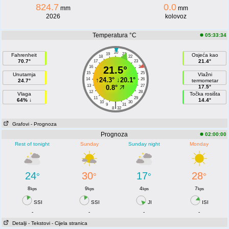
824.7
0.0
mm
mm
2026
kolovoz
Temperatura °C
05:33:34
20
19
21
Fahrenheit
Osjeća kao
18
22
70.7°
21.4°
17
23
16
21.5°
24
15
25
Unutarnja
Vlažni
↑
24.3°
↓
20.1°
14
26
24.7°
termometar
13
27
0.8°
17.5°
12
28
Vlaga
Točka rosišta
11
29
64% ↓
14.4°
10
30
|
9
31
8
32
Grafovi
- Prognoza
Prognoza
02:00:00
Rest of tonight
Sunday
Sunday night
Monday
24
30
17
28
°
°
°
°
8
9
4
7
kps
kps
kps
kps
SSI
SSI
JI
ISI
-
-
-
-
Detalji
- Tekstovi
- Cijela stranica