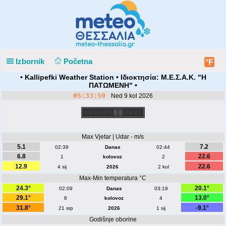
Izbornik
Početna
°F
• Kallipefki Weather Station • Ιδιοκτησία: Μ.Ε.Σ.Α.Κ. "Η
ΠΑΤΩΜΕΝΗ" •
05:33:59
Ned 9 kol 2026
Max Vjetar | Udar - m/s
5.1
7.2
02:39
Danas
02:44
6.8
22.6
1
kolovoz
2
12.9
22.6
4 sij
2026
2 kol
Max-Min temperatura °C
24.3°
20.1°
02:09
Danas
03:19
29.1°
13.0°
8
kolovoz
4
31.8°
-9.1°
21 srp
2026
1 sij
Godišnje oborine