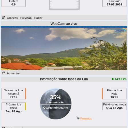
Ontem
Last rain
0.0
27-07-2026
Gráficos
- Previsão
- Radar
WebCam ao vivo
Aumentar
Informação sobre fases da Lua
14:16:26
Nascer da Lua
Pôr da Lua
Amanhã
Hoje
35%
01:12
16:06
Luminância
Próxima lua
Próxima lua nova
Quarto minguante
cheia
Qua 12 Ago
Sex 28 Ago
Perseids