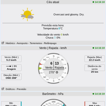
Céu atual
14:16:10
Overcast and gloomy. Dry.
Previsão esta hora:
Temperatura
0
°C
Velocidade do vento
0
km/h
Chuva
0%
Histórico
- Aeroporto
- Terremotos
- Relâmpago
Vento | Rajada - km/h
14:16:10
N
Vento (Méd )
Rajada (Max)
NNO
NNL
5.2 km/h
NO
NL
22.2 km/h
6
13
ONO
LNL
1 Bft
Distância do
Vento
Rajada
O
E
Aragem
vento
25 km
270°
O
OSO
LSL
Direção (Méd )
SO
SL
ONO 288°
SSO
SSL
S
Gráficos
- Previsão
Barômetro - hPa
14:16:10
1000
Min
Max
995
1005
990
1010
896.1 hPa
898.2 hPa
985
1015