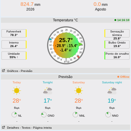
824.7
0.0
mm
mm
2026
Agosto
Temperatura °C
14:16:10
20
19
21
Fahrenheit
Sensação
18
22
78.3°
térmica
17
23
16
25.7°
24
25.8°
15
25
Interno
Bulbo Úmido
↑
28.9°
↓
15.4°
14
26
26.4°
19.6°
13
27
-1.4°
12
28
Umidade
Ponto de orvalho
11
29
55% ↑
16.0°
10
30
|
9
31
8
32
Gráficos
- Previsão
Previsão
Offline
Today
Tonight
Saturday
Saturday night
28
17
28
19
°
°
°
°
6
6
9
6
kph
kph
kph
kph
NL
ONO
NNL
NNO
-
-
-
-
Detalhes
- Textos
- Página inteira