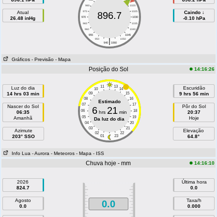
980
1020
Atual
975
1025
Caindo ↓
896.7
26.48 inHg
970
1030
-0.10 hPa
965
1035
960
1040
955
1045
|
950
1050
940
1060
Gráficos
- Previsão
- Mapa
Posição do Sol
14:16:26
11
13
Luz do dia
Escuridão
10
14
14 hrs 03 min
09
15
9 hrs 56 min
08
16
Estimado
07
17
Nascer do Sol
Pôr do Sol
6
21
06
18
06:35
hrs
min
20:37
05
19
Amanhã
Hoje
Da luz do dia
04
20
03
21
Azimute
Elevação
02
22
203° SSO
01
23
64.8°
Info Lua
- Aurora
- Meteoros
- Mapa
- ISS
Chuva hoje - mm
14:16:10
2026
Última hora
824.7
0.0
Agosto
Taxa/h
0.0
0.0
0.000