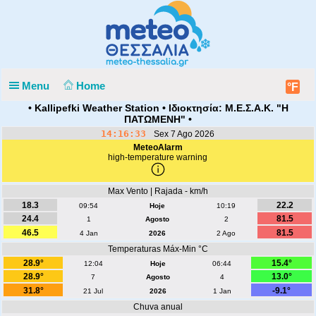
Menu
Home
°F
• Kallipefki Weather Station • Ιδιοκτησία: Μ.Ε.Σ.Α.Κ. "Η
ΠΑΤΩΜΕΝΗ" •
14:16:33
Sex 7 Ago 2026
MeteoAlarm
high-temperature warning
Max Vento | Rajada - km/h
18.3
22.2
09:54
Hoje
10:19
24.4
81.5
1
Agosto
2
46.5
81.5
4 Jan
2026
2 Ago
Temperaturas Máx-Min °C
28.9°
15.4°
12:04
Hoje
06:44
28.9°
13.0°
7
Agosto
4
31.8°
-9.1°
21 Jul
2026
1 Jan
Chuva anual