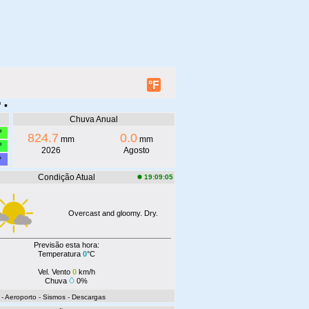
°F
 •
Chuva Anual
°
824.7
0.0
mm
mm
°
2026
Agosto
°
Condição Atual
19:09:05
Overcast and gloomy. Dry.
Previsão esta hora:
Temperatura
0
°C
Vel. Vento
0
km/h
Chuva
0%
- Aeroporto
- Sismos
- Descargas