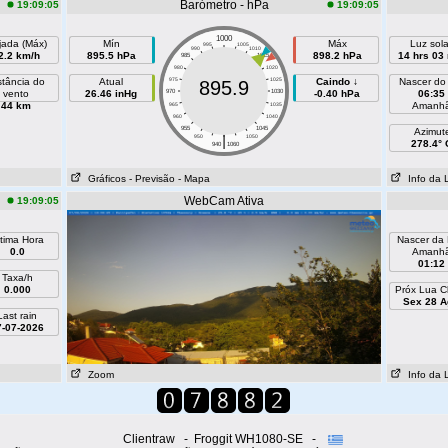
Barómetro - hPa
19:09:05
19:09:05
1000
jada (Máx)
Mín
Máx
Luz sola
995
1005
990
1010
2.2 km/h
895.5 hPa
898.2 hPa
14 hrs 03
985
1015
980
1020
stância do
Atual
975
1025
Caindo ↓
Nascer do
895.9
vento
26.46 inHg
970
1030
-0.40 hPa
06:35
44 km
Amanh
965
1035
960
1040
955
1045
Azimut
|
950
1050
278.4° 
940
1060
Gráficos
- Previsão
- Mapa
Info da 
WebCam Ativa
19:09:05
ltima Hora
Nascer da
0.0
Amanh
01:12
Taxa/h
0.000
Próx Lua C
Sex 28 A
Last rain
7-07-2026
Zoom
Info da 
Clientraw - Froggit WH1080-SE -