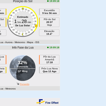
Posição do Sol
19:09:18
11
13
r
Escuridão
10
14
 min
09
15
9 hrs 56 min
08
16
Estimado
07
17
 Sol
Pôr do Sol
1
28
06
18
hrs
min
20:37
05
19
ã
Hoje
De Luz Solar
04
20
03
21
e
Elevação
02
22
O
01
23
15.4°
Lua
- Aurora
- Meteoros
- Mapa
- ISS
Info Fase da Lua
19:09:18
 Lua
Pôr da Lua
ã
Amanhã
32%
17:18
Iluminada
heia
Próx Lua Nova
Qtº Ming
go
Qua 12 Ago
Perseids
Lua
- Meteoros