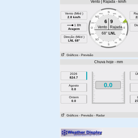
Vento | Rajada - km/h
N
Vento (Méd )
Ra
NNO
NNL
2.8 km/h
NO
NL
2
6
9
ONO
LNL
1 Bft
Di
Vento
Rajada
O
E
Aragem
68°
LNL
OSO
LSL
Direção (Méd )
SO
SL
LNL 68°
SSO
SSL
S
Gráficos
- Previsão
Chuva hoje - mm
2026
Ú
824.7
0.0
Agosto
0.0
Ontem
0.0
2
Gráficos
- Previsão
- Radar