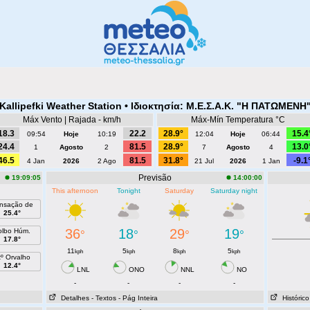
 Kallipefki Weather Station • Ιδιοκτησία: Μ.Ε.Σ.Α.Κ. "Η ΠΑΤΩΜΕΝΗ"
Máx Vento | Rajada - km/h
Máx-Mín Temperatura °C
18.3
22.2
28.9°
15.4
09:54
Hoje
10:19
12:04
Hoje
06:44
24.4
81.5
28.9°
13.0
1
Agosto
2
7
Agosto
4
46.5
81.5
31.8°
-9.1
4 Jan
2026
2 Ago
21 Jul
2026
1 Jan
Previsão
19:09:05
14:00:00
This afternoon
Tonight
Saturday
Saturday night
nsação de
25.4°
36
18
29
19
olbo Húm.
°
°
°
°
17.8°
11
5
8
5
kph
kph
kph
kph
tº Orvalho
12.4°
LNL
ONO
NNL
NO
-
-
-
-
Detalhes
- Textos
- Pág Inteira
Histórico