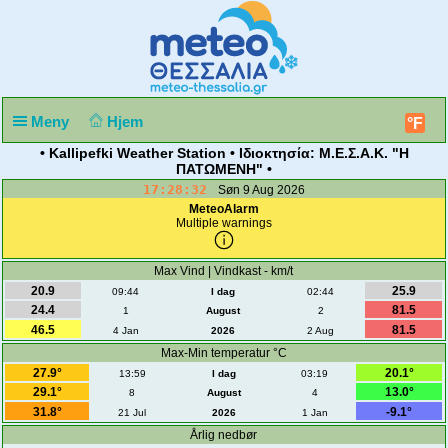
Meny
Hjem
°F
• Kallipefki Weather Station • Ιδιοκτησία: Μ.Ε.Σ.Α.Κ. "Η
ΠΑΤΩΜΕΝΗ" •
17:28:32
Søn 9 Aug 2026
MeteoAlarm
Multiple warnings
Max Vind | Vindkast - km/t
20.9
25.9
09:44
I dag
02:44
24.4
81.5
1
August
2
46.5
81.5
4 Jan
2026
2 Aug
Max-Min temperatur °C
27.9°
20.1°
13:59
I dag
03:19
29.1°
13.0°
8
August
4
31.8°
-9.1°
21 Jul
2026
1 Jan
Årlig nedbør