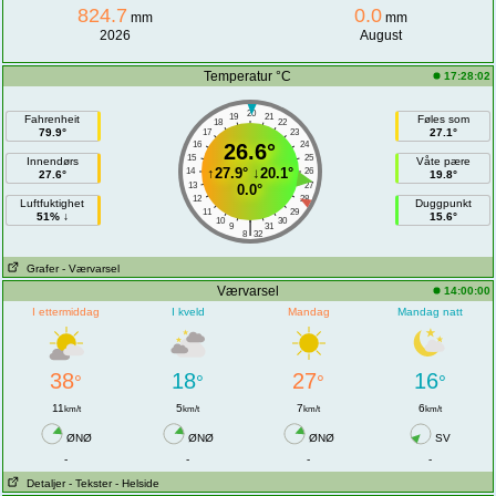
824.7
0.0
mm
mm
2026
August
Temperatur °C
17:28:02
20
19
21
Fahrenheit
Føles som
18
22
79.9°
27.1°
17
23
16
26.6°
24
15
25
Innendørs
Våte pære
↑
27.9°
↓
20.1°
14
26
27.6°
19.8°
13
27
0.0°
12
28
Luftfuktighet
Duggpunkt
11
29
51% ↓
15.6°
10
30
|
9
31
8
32
Grafer
- Værvarsel
Værvarsel
14:00:00
I ettermiddag
I kveld
Mandag
Mandag natt
38
18
27
16
°
°
°
°
11
5
7
6
km/t
km/t
km/t
km/t
ØNØ
ØNØ
ØNØ
SV
-
-
-
-
Detaljer
- Tekster
- Helside