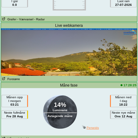
I går
Last rain
0.0
27-07-2026
Grafer
- Værvarsel
- Radar
Live webkamera
Forstørre
Måne fase
17:28:25
Månen opp
Månen ned
I morgen
I dag
14%
03:21
18:22
Luminans
Neste fullmåne
Neste nye måne
Avtagende måne
Fre 28 Aug
Ons 12 Aug
Perseids