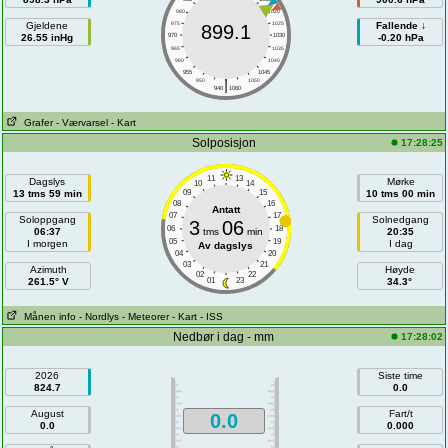
980
1020
Gjeldene
975
1025
Fallende ↓
899.1
26.55 inHg
970
1030
-0.20 hPa
965
1035
960
1040
955
1045
|
950
1050
940
1060
Grafer
- Værvarsel
- Kart
Solposisjon
17:28:25
11
13
Dagslys
Mørke
10
14
13 tms 59 min
09
15
10 tms 00 min
08
16
Antatt
07
17
Soloppgang
Solnedgang
3
06
06
18
06:37
tms
min
20:35
05
19
I morgen
I dag
Av dagslys
04
20
03
21
Azimuth
Høyde
02
22
261.5° V
01
23
34.3°
Månen info
- Nordlys
- Meteorer
- Kart
- ISS
Nedbør i dag - mm
17:28:02
2026
Siste time
824.7
0.0
August
Fart/t
0.0
0.0
0.000