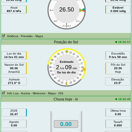
Atual
Estável
26.50
897.4 hPa
28.5
30.5
0.000 inHg
28.0
31.0
|
27.5
31.5
Gráficos
- Previsão
- Mapa
Posição do Sol
18:26:57
11
13
Luz do dia
Escuridão
10
14
14 hrs 01 min
09
15
9 hrs 58 min
08
16
Estimado
07
17
Nascer do Sol
Pôr do Sol
2
09
06
18
06:36
hrs
min
20:36
05
19
Amanhã
Hoje
Da luz do dia
04
20
03
21
Azimute
Elevação
02
22
271.5° O
01
23
23.5°
Info Lua
- Aurora
- Meteoros
- Mapa
- ISS
Chuva hoje - in
18:26:40
2026
Última hora
32.47
0.00
Agosto
Taxa/h
0.00
0.00
0.000