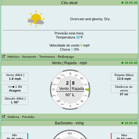
Céu atual
18:26:40
Overcast and gloomy. Dry.
Previsão esta hora:
Temperatura
32
°F
Velocidade do vento
0
mph
Chuva
0%
Histórico
- Aeroporto
- Terremotos
- Relâmpago
Vento | Rajada - mph
18:26:40
N
Vento (Méd )
Rajada (Max)
NNO
NNL
1.8 mph
NO
NL
13.8 mph
2
8
ONO
LNL
1 Bft
Distância do
Vento
Rajada
O
E
Aragem
vento
37 mi
90°
L
OSO
LSL
Direção (Méd )
SO
SL
L 90°
SSO
SSL
S
Gráficos
- Previsão
Barômetro - inHg
18:26:40
29.5
Min
Max
26.46 inHg
26.52 inHg
29.0
30.0