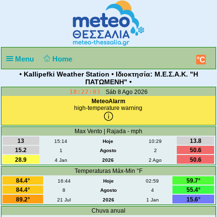
Menu
Home
°C
• Kallipefki Weather Station • Ιδιοκτησία: Μ.Ε.Σ.Α.Κ. "Η
ΠΑΤΩΜΕΝΗ" •
18:27:03
Sáb 8 Ago 2026
MeteoAlarm
high-temperature warning
Max Vento | Rajada - mph
13
13.8
15:14
Hoje
10:29
15.2
50.6
1
Agosto
2
28.9
50.6
4 Jan
2026
2 Ago
Temperaturas Máx-Min °F
84.4°
59.7°
16:44
Hoje
02:59
84.4°
55.4°
8
Agosto
4
89.2°
15.6°
21 Jul
2026
1 Jan
Chuva anual