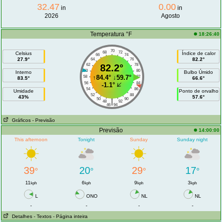
32.47
0.00
in
in
2026
Agosto
Temperatura °F
18:26:40
70
68
72
Celsius
Índice de calor
66
74
27.9°
82.2°
64
76
62
82.2°
78
60
80
Interno
Bulbo Úmido
↑
84.4°
↓
59.7°
58
82
83.5°
66.6°
56
84
-1.1°
54
86
Umidade
Ponto de orvalho
52
88
43%
57.6°
50
90
|
48
92
46
94
Gráficos
- Previsão
Previsão
14:00:00
This afternoon
Tonight
Sunday
Sunday night
39
20
29
17
°
°
°
°
11
6
9
3
kph
kph
kph
kph
L
ONO
NL
NL
-
-
-
-
Detalhes
- Textos
- Página inteira