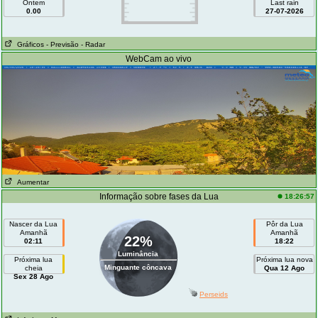
Ontem
Last rain
0.00
27-07-2026
Gráficos
- Previsão
- Radar
WebCam ao vivo
Aumentar
Informação sobre fases da Lua
18:26:57
Nascer da Lua
Pôr da Lua
Amanhã
Amanhã
22%
02:11
18:22
Luminância
Próxima lua
Próxima lua nova
Minguante côncava
cheia
Qua 12 Ago
Sex 28 Ago
Perseids