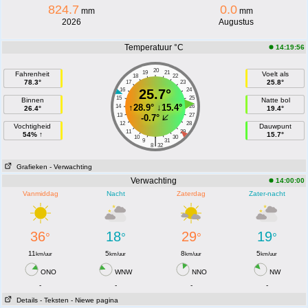
824.7
0.0
mm
mm
2026
Augustus
Temperatuur °C
14:19:56
20
19
21
Fahrenheit
Voelt als
18
22
78.3°
25.8°
17
23
16
25.7°
24
15
25
Binnen
Natte bol
↑
28.9°
↓
15.4°
14
26
26.4°
19.4°
13
27
-0.7°
12
28
Vochtigheid
Dauwpunt
11
29
54% ↑
15.7°
10
30
|
9
31
8
32
Grafieken
- Verwachting
Verwachting
14:00:00
Vanmiddag
Nacht
Zaterdag
Zater-nacht
36
18
29
19
°
°
°
°
11
5
8
5
km/uur
km/uur
km/uur
km/uur
ONO
WNW
NNO
NW
-
-
-
-
Details
- Teksten
- Niewe pagina