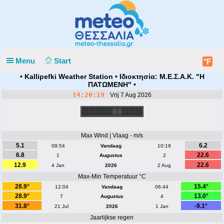
Menu
Start
°F
• Kallipefki Weather Station • Ιδιοκτησία: Μ.Ε.Σ.Α.Κ. "Η
ΠΑΤΩΜΕΝΗ" •
14:20:19
Vrij 7 Aug 2026
Max Wind | Vlaag - m/s
5.1
6.2
09:54
Vandaag
10:19
6.8
22.6
1
Augustus
2
12.9
22.6
4 Jan
2026
2 Aug
Max-Min Temperatuur °C
28.9°
15.4°
12:04
Vandaag
06:44
28.9°
13.0°
7
Augustus
4
31.8°
-9.1°
21 Jul
2026
1 Jan
Jaarlijkse regen