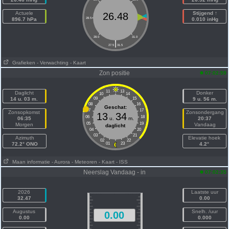
Actuele
Stijgend ↑
26.48
896.7 hPa
28.5
30.5
0.010 inHg
28.0
31.0
|
27.5
31.5
Grafieken
- Verwachting
- Kaart
Zon positie
07:02:59
11
13
Daglicht
Donker
10
14
14 u. 03 m.
09
15
9 u. 56 m.
08
16
Geschat:
07
17
Zonsopkomst
Zonsondergang
13
34
06
18
06:35
u.
m.
20:37
05
19
Morgen
Vandaag
daglicht
04
20
03
21
Azimuth
Elevatie hoek
02
22
72.2° ONO
01
23
4.2°
Maan informatie
- Aurora
- Meteoren
- Kaart
- ISS
Neerslag Vandaag - in
07:02:35
2026
Laatste uur
32.47
0.00
Augustus
Snelh. /uur
0.00
0.00
0.000