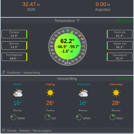
32.47
0.00
in
in
2026
Augustus
Temperatuur °F
07:02:35
60
58
62
Celsius
Voelt als
56
64
16.8°
61.3°
54
66
52
62.2°
68
50
70
Binnen
Natte bol
↑
66.9°
↓
59.7°
48
72
74.5°
56.3°
46
74
-1.6°
44
76
Vochtigheid
Dauwpunt
42
78
68% ↑
51.6°
40
80
|
38
82
36
84
Grafieken
- Verwachting
Verwachting
02:00:00
Nacht
Vrijdag
Vrij-nacht
Zaterdag
16
26
16
28
°
°
°
°
5
7
6
9
km/uur
km/uur
km/uur
km/uur
WNW
NO
WNW
NNO
-
-
-
-
Details
- Teksten
- Niewe pagina