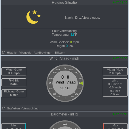
Huidige Situatie
07:02:35
Nacht. Dry. A few clouds.
1 uur verwachting:
Temperatuur
32
°F
Wind Snelheid
0
mph
Regen
0%
Historie
- Vliegveld
- Aardbevingen
- Bliksem
Wind | Vlaag - mph
07:02:35
N
Wind (Gem)
Vlaag (Max)
NNW
NNO
0.0 mph
NW
NO
2.3 mph
0
0
WNW
ONO
0 Bft
Wind
Wind
Vlaag
W
E
Kalm
0.0 mph =
0.0 km/h
90°
O
WZW
OZO
0.0 m/s
Richting (Gem)
ZW
ZO
0.0 kts
O 90°
ZZW
ZZO
Z
Grafieken
- Verwachting
Barometer - inHg
07:02:35
29.5
Min
Max
26.46 inHg
26.52 inHg
29.0
30.0