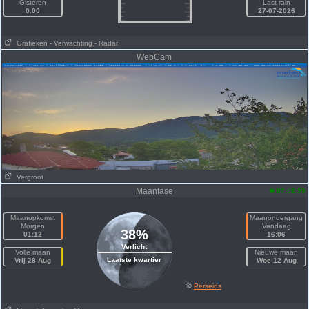
Gisteren
Last rain
0.00
27-07-2026
Grafieken
- Verwachting
- Radar
WebCam
Vergroot
Maanfase
07:02:59
Maanopkomst
Maanondergang
Morgen
Vandaag
38%
01:12
16:06
Verlicht
Volle maan
Nieuwe maan
Laatste kwartier
Vrij 28 Aug
Woe 12 Aug
Perseids