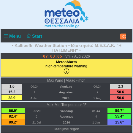
Menu
Start
°C
• Kallipefki Weather Station • Ιδιοκτησία: Μ.Ε.Σ.Α.Κ. "Η
ΠΑΤΩΜΕΝΗ" •
07:03:05
Vrij 7 Aug 2026
MeteoAlarm
high-temperature warning
Max Wind | Vlaag - mph
1.6
2.3
00:24
Vandaag
00:24
15.2
50.6
1
Augustus
2
28.9
50.6
4 Jan
2026
2 Aug
Max-Min Temperatuur °F
66.9°
59.7°
00:29
Vandaag
06:44
82.4°
55.4°
5
Augustus
4
89.2°
15.6°
21 Jul
2026
1 Jan
Jaarlijkse regen