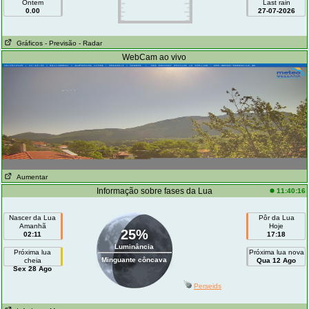
Ontem
Last rain
0.00
27-07-2026
Gráficos
- Previsão
- Radar
WebCam ao vivo
Aumentar
Informação sobre fases da Lua
11:40:16
Nascer da Lua
Pôr da Lua
Amanhã
Hoje
25%
02:11
17:18
Luminância
Próxima lua
Próxima lua nova
Minguante côncava
cheia
Qua 12 Ago
Sex 28 Ago
Perseids