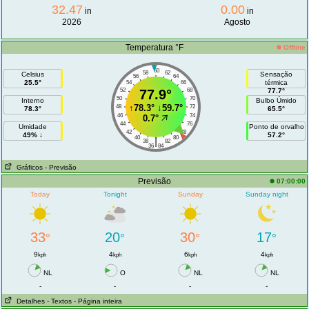
32.47
0.00
in
in
2026
Agosto
Temperatura °F
Offline
60
58
62
Celsius
Sensação
56
64
25.5°
térmica
54
66
52
77.9°
68
77.7°
50
70
Interno
Bulbo Úmido
↑
78.3°
↓
59.7°
48
72
78.3°
65.5°
46
74
0.7°
44
76
Umidade
Ponto de orvalho
42
78
49% ↓
57.2°
40
80
|
38
82
36
84
Gráficos
- Previsão
Previsão
07:00:00
Today
Tonight
Sunday
Sunday night
33
20
30
17
°
°
°
°
9
4
6
4
kph
kph
kph
kph
NL
O
NL
NL
-
-
-
-
Detalhes
- Textos
- Página inteira