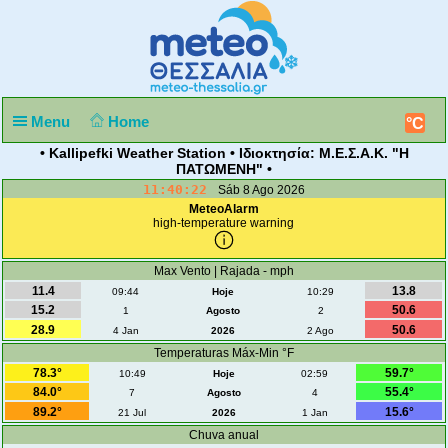
Menu
Home
°C
• Kallipefki Weather Station • Ιδιοκτησία: Μ.Ε.Σ.Α.Κ. "Η
ΠΑΤΩΜΕΝΗ" •
11:40:22
Sáb 8 Ago 2026
MeteoAlarm
high-temperature warning
Max Vento | Rajada - mph
11.4
13.8
09:44
Hoje
10:29
15.2
50.6
1
Agosto
2
28.9
50.6
4 Jan
2026
2 Ago
Temperaturas Máx-Min °F
78.3°
59.7°
10:49
Hoje
02:59
84.0°
55.4°
7
Agosto
4
89.2°
15.6°
21 Jul
2026
1 Jan
Chuva anual