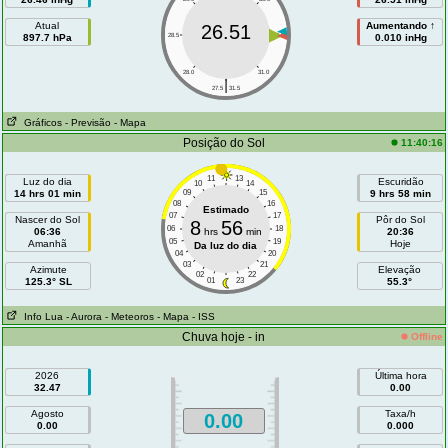
Atual
Aumentando ↑
26.51
897.7 hPa
28.5
30.5
0.010 inHg
28.0
31.0
|
27.5
31.5
Gráficos
- Previsão
- Mapa
Posição do Sol
11:40:16
11
13
Luz do dia
Escuridão
10
14
14 hrs 01 min
09
15
9 hrs 58 min
08
16
Estimado
07
17
Nascer do Sol
Pôr do Sol
8
56
06
18
06:36
hrs
min
20:36
05
19
Amanhã
Hoje
Da luz do dia
04
20
03
21
Azimute
Elevação
02
22
125.3° SL
01
23
55.3°
Info Lua
- Aurora
- Meteoros
- Mapa
- ISS
Chuva hoje - in
Offline
2026
Última hora
32.47
0.00
Agosto
Taxa/h
0.00
0.00
0.000