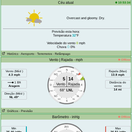
Céu atual
10:53:34
Overcast and gloomy. Dry.
Previsão esta hora:
Temperatura
32
°F
Velocidade do vento
0
mph
Chuva
0%
Histórico
- Aeroporto
- Terremotos
- Relâmpago
Vento | Rajada - mph
Offline
N
Vento (Méd )
Rajada (Max)
NNO
NNL
4.3 mph
NO
NL
13.8 mph
5
14
ONO
LNL
1 Bft
Distância do
Vento
Rajada
O
E
Aragem
vento
14 mi
68°
LNL
OSO
LSL
Direção (Méd )
SO
SL
NL 49°
SSO
SSL
S
Gráficos
- Previsão
Barômetro - inHg
Offline
29.5
Min
Max
26.46 inHg
26.51 inHg
29.0
30.0