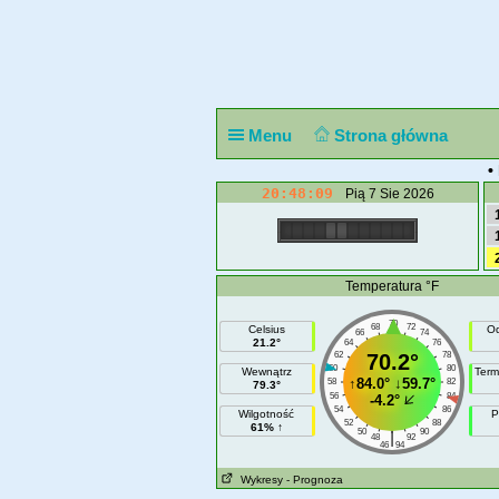
Menu
Strona główna
•
20:48:09
Pią 7 Sie 2026
Temperatura °F
70
68
72
Celsius
Od
66
74
21.2°
64
76
62
70.2°
78
60
80
Wewnątrz
Term
↑
84.0°
↓
59.7°
58
82
79.3°
56
84
-4.2°
54
86
Wilgotność
P
52
88
61% ↑
50
90
|
48
92
46
94
Wykresy
- Prognoza