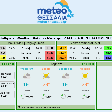
 Kallipefki Weather Station • Ιδιοκτησία: Μ.Ε.Σ.Α.Κ. "Η ΠΑΤΩΜΕΝΗ"
Maks. Wiatr | Porywy - mph
Zakres temperatury °F
11.4
13.8
84.0°
59.7
09:54
Dzisiaj
10:19
12:04
Dzisiaj
06:44
15.2
50.6
84.0°
55.4
1
Sierpień
2
7
Sierpień
4
28.9
50.6
89.2°
15.6
4 Sty
2026
2 Sie
21 Lip
2026
1 Sty
Prognoza
20:47:45
19:00:00
Wieczorem
Sobota
Sobota noc
Niedziela
czuwalna
69.8°
19
29
19
29
ometr mokry
°
°
°
°
61.2°
5
8
5
10
km/h
km/h
km/h
km/h
unkt rosy
56.1°
WNW
NNE
NW
NE
-
-
-
-
Szczegóły
- Tekst
- Pełen rozmiar