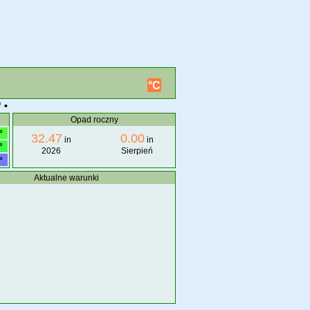
°C
 •
Opad roczny
°
32.47
0.00
in
in
°
2026
Sierpień
°
Aktualne warunki