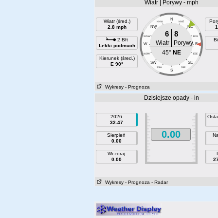
Wiatr | Porywy - mph
N
Wiatr (śred.)
Por
NNW
NNE
2.8 mph
NW
NE
1
6
8
WNW
ENE
2 Bft
Bi
Wiatr
Porywy
W
E
Lekki podmuch
45°
NE
WSW
ESE
Kierunek (śred.)
SW
SE
E 90°
SSW
SSE
S
Wykresy
- Prognoza
Dzisiejsze opady - in
2026
Osta
32.47
0.00
Sierpień
Na
0.00
Wczoraj
0.00
2
Wykresy
- Prognoza
- Radar