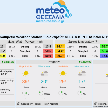
 Kallipefki Weather Station • Ιδιοκτησία: Μ.Ε.Σ.Α.Κ. "Η ΠΑΤΩΜΕΝΗ"
Maks. Wiatr | Porywy - mph
Zakres temperatury °F
13
13.8
84.4°
59.7
15:14
Dzisiaj
10:29
16:44
Dzisiaj
02:59
15.2
50.6
84.4°
55.4
1
Sierpień
2
8
Sierpień
4
28.9
50.6
89.2°
15.6
4 Sty
2026
2 Sie
21 Lip
2026
1 Sty
Prognoza
18:14:20
14:00:00
Popołudnie
Wieczorem
Niedziela
Niedziela noc
eks cieplny
82.4°
39
20
29
17
ometr mokry
°
°
°
°
66.6°
11
6
9
3
km/h
km/h
km/h
km/h
unkt rosy
57.7°
E
WNW
NE
NE
-
-
-
-
Szczegóły
- Tekst
- Pełen rozmiar
Historia
atmosferycz