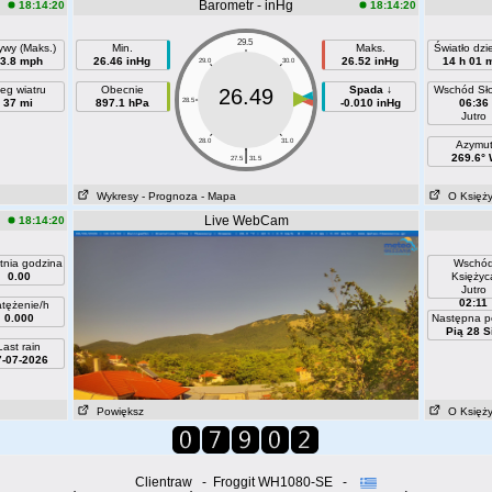
Barometr - inHg
18:14:20
18:14:20
29.5
ywy (Maks.)
Min.
Maks.
Światło dz
3.8 mph
26.46 inHg
26.52 inHg
14 h 01 
29.0
30.0
eg wiatru
Obecnie
Spada ↓
Wschód Sł
26.49
37 mi
897.1 hPa
28.5
30.5
-0.010 inHg
06:36
Jutro
28.0
31.0
Azymu
|
269.6°
27.5
31.5
Wykresy
- Prognoza
- Mapa
O Księż
Live WebCam
18:14:20
tnia godzina
Wschó
0.00
Księżyc
Jutro
02:11
tężenie/h
0.000
Następna p
Pią 28 S
Last rain
7-07-2026
Powiększ
O Księż
Clientraw - Froggit WH1080-SE -