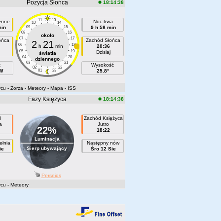
Pozycja Słońca
18:14:38
11
13
ienne
Noc trwa
10
14
min
09
15
9 h 58 min
08
16
około
07
17
ońca
Zachód Słońca
2
21
06
18
h
min
20:36
05
19
Dzisiaj
światła
04
20
dziennego
03
21
t
Wysokość
02
22
 W
01
23
25.8°
ycu
- Zorza
- Meteory
- Mapa
- ISS
Fazy Księżyca
18:14:38
d
Zachód Księżyca
a
Jutro
22%
18:22
Luminacja
ełnia
Następny nów
Sierp ubywający
ie
Śro 12 Sie
Perseids
ycu
- Meteory