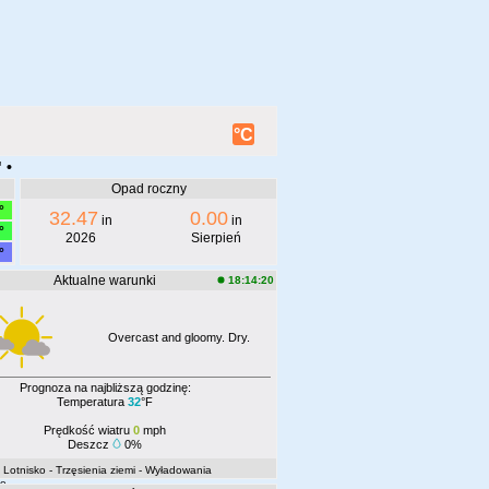
°C
 •
Opad roczny
°
32.47
0.00
in
in
°
2026
Sierpień
°
Aktualne warunki
18:14:20
Overcast and gloomy. Dry.
Prognoza na najbliższą godzinę:
Temperatura
32
°F
Prędkość wiatru
0
mph
Deszcz
0%
- Lotnisko
- Trzęsienia ziemi
- Wyładowania
ne