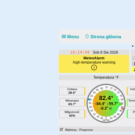
Menu
Strona główna
•
18:14:44
Sob 8 Sie 2026
MeteoAlarm
high-temperature warning
Temperatura °F
70
68
72
Celsius
Ind
66
74
28.0°
64
76
62
82.4°
78
60
80
Wewnątrz
Term
↑
84.4°
↓
59.7°
58
82
83.7°
56
84
-0.2°
54
86
Wilgotność
P
52
88
43%
50
90
|
48
92
46
94
Wykresy
- Prognoza