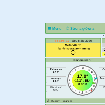
Menu
Strona główna
•
03:34:17
Sob 8 Sie 2026
MeteoAlarm
high-temperature warning
Temperatura °C
10
9
11
Fahrenheit
Od
8
12
62.6°
7
13
6
17.0°
14
5
15
Wewnątrz
Term
↑
19.3°
↓
15.4°
4
16
23.7°
3
17
0.6°
2
18
Wilgotność
P
1
19
74% ↑
0
20
|
-1
21
-2
22
Wykresy
- Prognoza