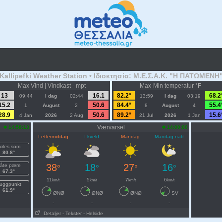
 Kallipefki Weather Station • Ιδιοκτησία: Μ.Ε.Σ.Α.Κ. "Η ΠΑΤΩΜΕΝΗ"
Max Vind | Vindkast - mpt
Max-Min temperatur °F
13
16.1
82.2°
68.2
09:44
I dag
02:44
13:59
I dag
03:19
15.2
50.6
84.4°
55.4
1
August
2
8
August
4
28.9
50.6
89.2°
15.6
4 Jan
2026
2 Aug
21 Jul
2026
1 Jan
Værvarsel
14:58:13
14:00:00
I ettermiddag
I kveld
Mandag
Mandag natt
øles som
80.8°
38
18
27
16
åte pære
°
°
°
°
67.3°
11
5
7
6
km/t
km/t
km/t
km/t
uggpunkt
61.9°
ØNØ
ØNØ
ØNØ
SV
-
-
-
-
Detaljer
- Tekster
- Helside