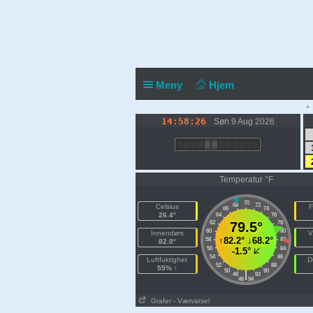
Meny
Hjem
•
14:58:26
Søn 9 Aug 2026
Temperatur °F
70
68
72
Celsius
F
66
74
26.4°
64
76
62
79.5°
78
60
80
Innendørs
V
↑
82.2°
↓
68.2°
58
82
82.0°
56
84
-1.5°
54
86
Luftfuktighet
D
52
88
55% ↑
50
90
|
48
92
46
94
Grafer
- Værvarsel