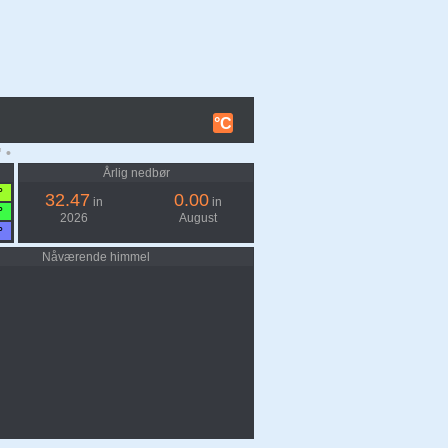
°C
 •
Årlig nedbør
°
32.47
0.00
in
in
°
2026
August
°
Nåværende himmel