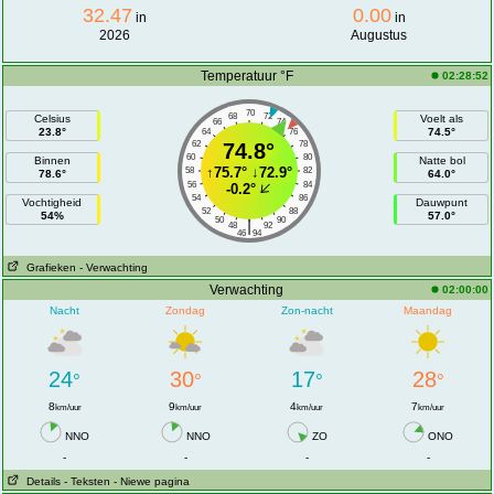
32.47
0.00
in
in
2026
Augustus
Temperatuur °F
02:28:52
70
68
72
Celsius
Voelt als
66
74
23.8°
74.5°
64
76
62
74.8°
78
60
80
Binnen
Natte bol
↑
75.7°
↓
72.9°
58
82
78.6°
64.0°
56
84
-0.2°
54
86
Vochtigheid
Dauwpunt
52
88
54%
57.0°
50
90
|
48
92
46
94
Grafieken
- Verwachting
Verwachting
02:00:00
Nacht
Zondag
Zon-nacht
Maandag
24
30
17
28
°
°
°
°
8
9
4
7
km/uur
km/uur
km/uur
km/uur
NNO
NNO
ZO
ONO
-
-
-
-
Details
- Teksten
- Niewe pagina