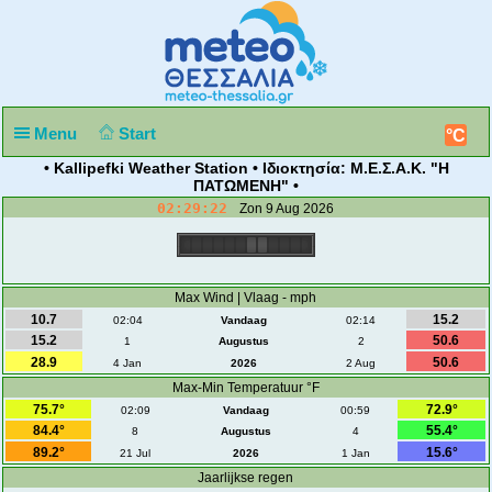
Menu
Start
°C
• Kallipefki Weather Station • Ιδιοκτησία: Μ.Ε.Σ.Α.Κ. "Η
ΠΑΤΩΜΕΝΗ" •
02:29:22
Zon 9 Aug 2026
Max Wind | Vlaag - mph
10.7
15.2
02:04
Vandaag
02:14
15.2
50.6
1
Augustus
2
28.9
50.6
4 Jan
2026
2 Aug
Max-Min Temperatuur °F
75.7°
72.9°
02:09
Vandaag
00:59
84.4°
55.4°
8
Augustus
4
89.2°
15.6°
21 Jul
2026
1 Jan
Jaarlijkse regen