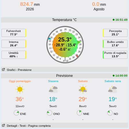
824.7
0.0
mm
mm
2026
Agosto
Temperatura °C
16:51:49
20
19
21
Fahrenheit
Percepita
18
22
77.5°
25.1°
17
23
16
25.3°
24
15
25
Interna
Bulbo umido
↑
28.9°
↓
15.4°
14
26
26.4°
17.6°
13
27
-0.6°
12
28
Umidità
Punto di rugiada
11
29
48% ↓
13.5°
10
30
|
9
31
8
32
Grafici
- Previsione
Previsione
14:00:00
Oggi pomeriggio
Stasera
Sabato
Sabato sera
36
18
29
19
°
°
°
°
11
5
8
5
km/O
km/O
km/O
km/O
ENE
ONO
NNE
NO
-
-
-
-
Dettagli
- Testi
- Pagina completa