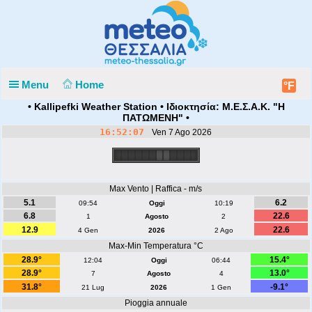
Menu
Home
°F
• Kallipefki Weather Station • Ιδιοκτησία: Μ.Ε.Σ.Α.Κ. "Η
ΠΑΤΩΜΕΝΗ" •
16:52:07
Ven 7 Ago 2026
Max Vento | Raffica - m/s
5.1
6.2
09:54
Oggi
10:19
6.8
22.6
1
Agosto
2
12.9
22.6
4 Gen
2026
2 Ago
Max-Min Temperatura °C
28.9°
15.4°
12:04
Oggi
06:44
28.9°
13.0°
7
Agosto
4
31.8°
-9.1°
21 Lug
2026
1 Gen
Pioggia annuale