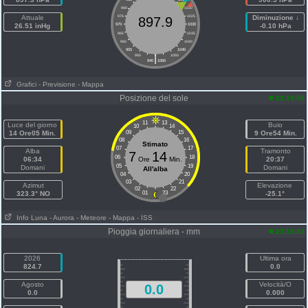
980
1020
Attuale
975
1025
Diminuzione ↓
897.9
26.51 inHg
970
1030
-0.10 hPa
965
1035
960
1040
955
1045
|
950
1050
940
1060
Grafici
- Previsione
- Mappa
Posizione del sole
23:19:58
11
13
Luce del giorno
Buio
10
14
14 Ore05 Min.
09
15
9 Ore54 Min.
08
16
Stimato
07
17
Alba
Tramonto
7
14
06
18
06:34
Ore
Min.
20:37
05
19
Domani
Domani
All'alba
04
20
03
21
Azimut
Elevazione
02
22
323.3° NO
01
23
-25.1°
Info Luna
- Aurora
- Meteore
- Mappa
- ISS
Pioggia giornaliera - mm
23:19:53
2026
Ultima ora
824.7
0.0
Agosto
Velocità/O
0.0
0.0
0.000