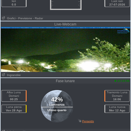
Ieri
Last rain
0.0
27-07-2026
Grafici
- Previsione
- Radar
Live-Webcam
Ingrandire
Fase lunare
23:19:58
Alba Luna
Tramonto Luna
Domani
Domani
42%
00:25
16:06
Luminanza
Luna piena
Luna nuova
Ultimo quarto
Ven 28 Ago
Mer 12 Ago
Perseids