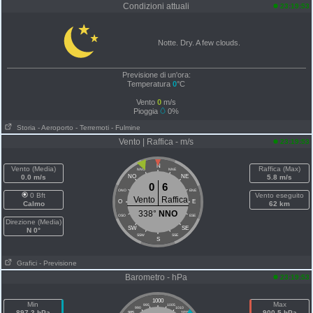
Condizioni attuali
23:19:53
Notte. Dry. A few clouds.
Previsione di un'ora:
Temperatura
0
°C
Vento
0
m/s
Pioggia
0%
Storia
- Aeroporto
- Terremoti
- Fulmine
Vento | Raffica - m/s
23:19:53
N
Vento (Media)
Raffica (Max)
NNO
NNE
0.0 m/s
NO
NE
5.8 m/s
0
6
ONO
ENE
0 Bft
Vento eseguito
Vento
Raffica
O
E
Calmo
62 km
338°
NNO
OSO
ESE
Direzione (Media)
SW
SE
N 0°
SSW
SSE
S
Grafici
- Previsione
Barometro - hPa
23:19:53
1000
Min
Max
995
1005
990
1010
897.3 hPa
900.5 hPa
985
1015