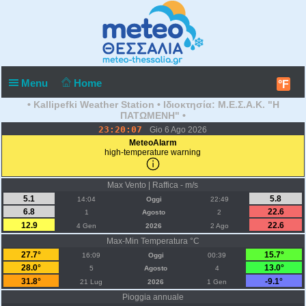
Menu
Home
°F
• Kallipefki Weather Station • Ιδιοκτησία: Μ.Ε.Σ.Α.Κ. "Η
ΠΑΤΩΜΕΝΗ" •
23:20:07
Gio 6 Ago 2026
MeteoAlarm
high-temperature warning
Max Vento | Raffica - m/s
5.1
5.8
14:04
Oggi
22:49
6.8
22.6
1
Agosto
2
12.9
22.6
4 Gen
2026
2 Ago
Max-Min Temperatura °C
27.7°
15.7°
16:09
Oggi
00:39
28.0°
13.0°
5
Agosto
4
31.8°
-9.1°
21 Lug
2026
1 Gen
Pioggia annuale