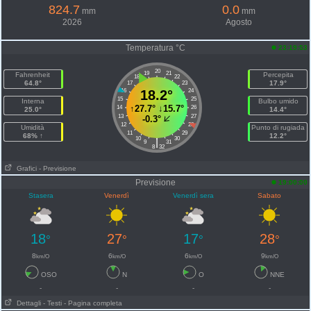
824.7
0.0
mm
mm
2026
Agosto
Temperatura °C
23:19:53
20
19
21
Fahrenheit
Percepita
18
22
64.8°
17.9°
17
23
16
18.2°
24
15
25
Interna
Bulbo umido
↑
27.7°
↓
15.7°
14
26
25.0°
14.4°
13
27
-0.3°
12
28
Umidità
Punto di rugiada
11
29
68% ↑
12.2°
10
30
|
9
31
8
32
Grafici
- Previsione
Previsione
19:00:00
Stasera
Venerdì
Venerdì sera
Sabato
18
27
17
28
°
°
°
°
8
6
6
9
km/O
km/O
km/O
km/O
OSO
N
O
NNE
-
-
-
-
Dettagli
- Testi
- Pagina completa