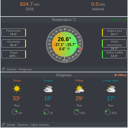
824.7
0.0
mm
mm
2026
kolovoz
Temperatura °C
13:13:15
20
19
21
Fahrenheit
Osjeća kao
18
22
79.9°
26.7°
17
23
16
26.6°
24
15
25
Unutarnja
Vlažni
↑
27.1°
↓
15.7°
14
26
26.4°
termometar
13
27
0.6°
18.3°
12
28
Vlaga
Točka rosišta
11
29
42% ↓
12.6°
10
30
|
9
31
8
32
Grafovi
- Prognoza
Prognoza
Offline
Today
Tonight
Friday
Friday night
33
18
29
17
°
°
°
°
9
8
5
6
kps
kps
kps
kps
ISI
JZ
SSI
ZSZ
-
-
-
-
Detalji
- Tekstovi
- Cijela stranica