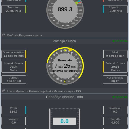
980
1020
Trenutno
975
1025
U padu ↓
899.3
26.56 inHg
970
1030
-0.20 hPa
965
1035
960
1040
955
1045
|
950
1050
940
1060
Grafovi
- Prognoza
- mapa
Pozicija Sunca
13:13:35
11
13
Dnevna svjetlost
Mrak
10
14
14 sati 05 min
09
15
9 sati 54 min
08
16
Preostalo
07
17
Izlazak Sunca
Zalazak Sunca
7
25
06
18
06:34
sati
min
20:38
05
19
Sutra
Danas
dnevne svjetlosti
04
20
03
21
Azimut
Kut elevacije
02
22
166.3° JJI
01
23
66.1°
Info o Mjesecu
- Polarna svjetlost
- Meteori
- mapa
- ISS
Današnje oborine - mm
13:13:15
2026
Prošli sat
824.7
0.0
kolovoz
Trend/s
0.0
0.0
0.000