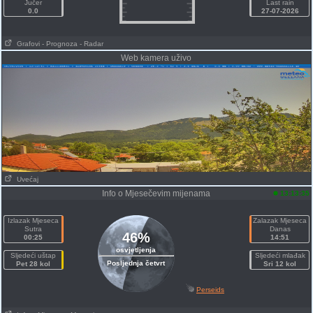
Jučer
Last rain
0.0
27-07-2026
Grafovi
- Prognoza
- Radar
Web kamera uživo
Uvećaj
Info o Mjesečevim mijenama
13:13:35
Izlazak Mjeseca
Zalazak Mjeseca
Sutra
Danas
46%
00:25
14:51
osvjetljenja
Sljedeći uštap
Sljedeći mlađak
Posljednja četvrt
Pet 28 kol
Sri 12 kol
Perseids