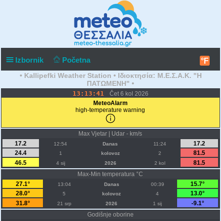
Izbornik
Početna
°F
• Kallipefki Weather Station • Ιδιοκτησία: Μ.Ε.Σ.Α.Κ. "Η
ΠΑΤΩΜΕΝΗ" •
13:13:41
Čet 6 kol 2026
MeteoAlarm
high-temperature warning
Max Vjetar | Udar - km/s
17.2
17.2
12:54
Danas
11:24
24.4
81.5
1
kolovoz
2
46.5
81.5
4 sij
2026
2 kol
Max-Min temperatura °C
27.1°
15.7°
13:04
Danas
00:39
28.0°
13.0°
5
kolovoz
4
31.8°
-9.1°
21 srp
2026
1 sij
Godišnje oborine