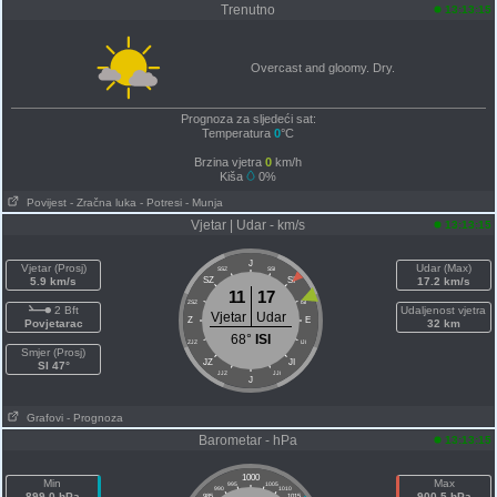
Trenutno
13:13:15
Overcast and gloomy. Dry.
Prognoza za sljedeći sat:
Temperatura
0
°C
Brzina vjetra
0
km/h
Kiša
0%
Povijest
- Zračna luka
- Potresi
- Munja
Vjetar | Udar - km/s
13:13:15
J
Vjetar (Prosj)
Udar (Max)
SSZ
SSI
5.9 km/s
SZ
SI
17.2 km/s
11
17
ZSZ
ISI
2 Bft
Udaljenost vjetra
Vjetar
Udar
Z
E
Povjetarac
32 km
68°
ISI
ZJZ
IJI
Smjer (Prosj)
JZ
JI
SI 47°
JJZ
JJI
J
Grafovi
- Prognoza
Barometar - hPa
13:13:15
1000
Min
Max
995
1005
990
1010
899.0 hPa
900.5 hPa
985
1015