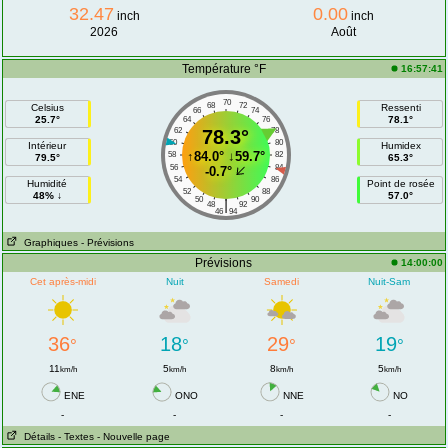
32.47
0.00
inch
inch
2026
Août
Température °F
16:57:41
70
68
72
Celsius
Ressenti
66
74
25.7°
78.1°
64
76
62
78.3°
78
60
80
Intérieur
Humidex
↑
84.0°
↓
59.7°
58
82
79.5°
65.3°
56
84
-0.7°
54
86
Humidité
Point de rosée
52
88
48% ↓
57.0°
50
90
|
48
92
46
94
Graphiques
- Prévisions
Prévisions
14:00:00
Cet après-midi
Nuit
Samedi
Nuit-Sam
36
18
29
19
°
°
°
°
11
5
8
5
km/h
km/h
km/h
km/h
ENE
ONO
NNE
NO
-
-
-
-
Détails
- Textes
- Nouvelle page