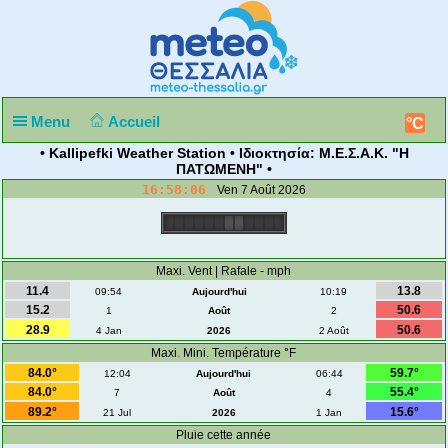
Menu
Accueil
°C
• Kallipefki Weather Station • Ιδιοκτησία: Μ.Ε.Σ.Α.Κ. "Η
ΠΑΤΩΜΕΝΗ" •
16:58:06
Ven 7 Août 2026
Maxi. Vent | Rafale - mph
11.4
13.8
09:54
Aujourd'hui
10:19
15.2
50.6
1
Août
2
28.9
50.6
4 Jan
2026
2 Août
Maxi. Mini. Température °F
84.0°
59.7°
12:04
Aujourd'hui
06:44
84.0°
55.4°
7
Août
4
89.2°
15.6°
21 Jul
2026
1 Jan
Pluie cette année