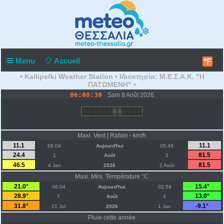
Menu
Accueil
°F
• Kallipefki Weather Station • Ιδιοκτησία: Μ.Ε.Σ.Α.Κ. "Η
ΠΑΤΩΜΕΝΗ" •
06:08:30
Sam 8 Août 2026
Maxi. Vent | Rafale - km/h
11.1
11.1
06:04
Aujourd'hui
05:49
24.4
81.5
1
Août
2
46.5
81.5
4 Jan
2026
2 Août
Maxi. Mini. Température °C
21.0°
15.4°
06:04
Aujourd'hui
02:59
28.9°
13.0°
7
Août
4
31.8°
-9.1°
21 Jul
2026
1 Jan
Pluie cette année