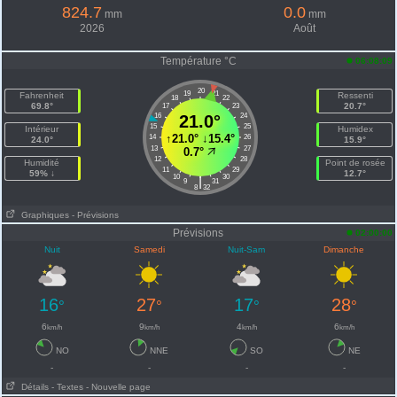
824.7
0.0
mm
mm
2026
Août
Température °C
06:08:09
20
19
21
Fahrenheit
Ressenti
18
22
69.8°
20.7°
17
23
16
21.0°
24
15
25
Intérieur
Humidex
↑
21.0°
↓
15.4°
14
26
24.0°
15.9°
13
27
0.7°
12
28
Humidité
Point de rosée
11
29
59% ↓
12.7°
10
30
|
9
31
8
32
Graphiques
- Prévisions
Prévisions
02:00:00
Nuit
Samedi
Nuit-Sam
Dimanche
16
27
17
28
°
°
°
°
6
9
4
6
km/h
km/h
km/h
km/h
NO
NNE
SO
NE
-
-
-
-
Détails
- Textes
- Nouvelle page