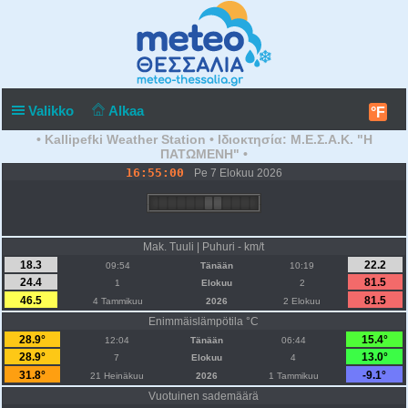
Valikko
Alkaa
°F
• Kallipefki Weather Station • Ιδιοκτησία: Μ.Ε.Σ.Α.Κ. "Η
ΠΑΤΩΜΕΝΗ" •
16:55:00
Pe 7 Elokuu 2026
Mak. Tuuli | Puhuri - km/t
18.3
22.2
09:54
Tänään
10:19
24.4
81.5
1
Elokuu
2
46.5
81.5
4 Tammikuu
2026
2 Elokuu
Enimmäislämpötila °C
28.9°
15.4°
12:04
Tänään
06:44
28.9°
13.0°
7
Elokuu
4
31.8°
-9.1°
21 Heinäkuu
2026
1 Tammikuu
Vuotuinen sademäärä