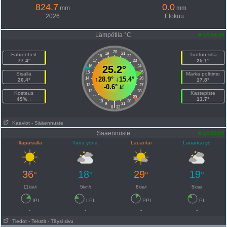
824.7
0.0
mm
mm
2026
Elokuu
Lämpötila °C
16:54:46
20
19
21
Fahrenheit
Tuntuu siltä
18
22
77.4°
25.1°
17
23
16
25.2°
24
15
25
Sisällä
Märkä polttimo
↑
28.9°
↓
15.4°
14
26
26.4°
17.8°
13
27
-0.6°
12
28
Kosteus
Kastepiste
11
29
49% ↓
13.7°
10
30
|
9
31
8
32
Kaaviot
- Sääennuste
Sääennuste
14:00:00
Iltapäivällä
Tänä yönä
Lauantai
Lauantai yö
36
18
29
19
°
°
°
°
11
5
8
5
km/t
km/t
km/t
km/t
IPI
LPL
PPI
PL
-
-
-
-
Tiedot
- Tekstit
- Täysi sivu